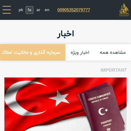
pk
fa
ar
en
00905352079777
اخبار
مشاهده همه
اخبار ویژه
سرمایه گذاری و مالکیت املاک 
IMPORTANT