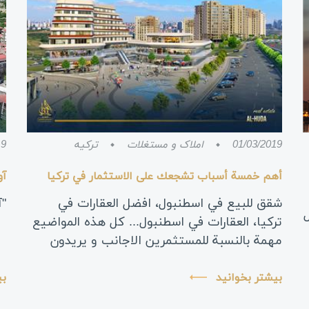
01/03/2019
املاک و مستغلات
ترکیه
19
أهم خمسة أسباب تشجعك على الاستثمار في تركيا
آو
شقق للبيع في اسطنبول، افضل العقارات في
"آ
تركيا، العقارات في اسطنبول... كل هذه المواضيع
مهمة بالنسبة للمستثمرين الاجانب و يريدون
معرفة كل التفاصيل عنها قبل القدوم الى تركيا و
القيام بالاستثمار العقاري. ف...
بیشتر بخوانید
بی