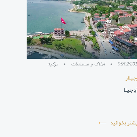
05/02/20
املاک و مستغلات
ترکیه
جیلار
وجیلا
شتر بخوانید