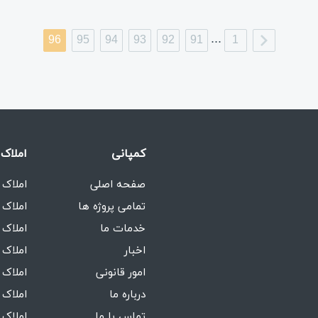
...
96
95
94
93
92
91
1
کمپانی
املاک 
صفحه اصلی
املاک 
تمامی پروژه ها
املاک 
خدمات ما
املاک 
اخبار
املاک 
امور قانونی
املاک 
درباره ما
املاک 
تماس با ما
املاک 