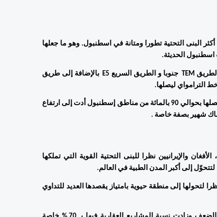
 واحدة من أكثر البنى التحتية تطورا ومتانة في اسطنبول. وهو ما جعلها 
اسطنبول الحديثة.
 باشاك شهير هي ملتقى مرور عديد الطرق الحيوية على رأسها الطريق TEM  جنوبا و الطريق السريع E5  بالإضافة إلى طريق 
ط الترامواي ليصلها.
 بالإضافة إلى هذا تضم باشاك شهير عديد خطوط الحافلات التي تصلها بحوالي 90 بالمائة من مناطق إسطنبول أدت إلى ارتفاع 
اك شهير بصفة خاصة . 
لقد أصبح التملك العقاري في باشاك شهير ثقافة عند العرب ، الأفغان والإيرانيين نظرا للبنى التحتية القوية التي تملكها 
تتحوّل إلى أكبر المدن الطبية في العالم.
 وبالتالي أصبح الأجانب يفضلون باشاك شهير للاستثمار المربح نظرا لتحولها إلى منطقة حيوية بامتياز يقصدها العديد للتداوي 
 وهو ما رفع أسعار العقار فيها سواء أثناء البيع أو التأجير إلى الضعف وزادت نسبة المشاريع العقارية فيها بـ 70 % خاصة 