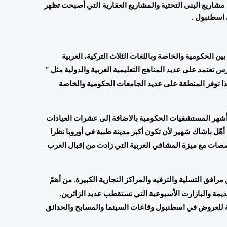
 ومن هنا بدأ الاهتمام الكبير بالمنطقة والتفكير جديا في بناء العديد من مشاريع البنى التحتية والمشاريع العقارية التي أصبحت تظهر 
اسطنبول .
الجامعات والمؤسسات التعليمية التي تضمن جميع المراحل وتتنوع بين الحكومية والخاصة وباللغات الثلاث التركية، العربية 
والانجليزية. كما أنّ التواجد الكبير للأجانب بباشاك شهير جعل المدارس تعتمد على عديد المناهج التعليمية العربية والدولية مثل " 
الكندية، الأمريكية، اليمنية، اللبنانية، الليبية.. وغيرها". يضاف إلى هذا توفر المنطقة على عديد الجامعات الحكومية والخاصة 
المشافي والمرافق الصحية حيث يوجد بمنطقة باشاك شهير أبرز وأشهر المستشفيات الحكومية بالاضافة إلى عشرات العيادات 
الخاصة والمراكز الطبية المتخصصة بطاقة استيعابية فائقة.  وهو ما أهّل باشاك شهير لأن تكون أكبر مدينة طبية في أوروبا نظرا 
للمرافق العلاجية التي تشهد توسعا عاما تلو الآخر في مختلف التخصصات مع ميزة المشافي العربية التي زادت من إقبال العرب 
المرافق الترفيهية حيث تحتوي باشاك شهير على عدد لا متناهي من مرافق التسلية والترفيه والمراكز التجارية الكبيرة. من أهمّ 
المراكز نجد مول أوف اسطنبول بالاضافة إلى الأسواق الشعبية القديمة والبازارت الأسبوعية التي تستقطب عديد الزائرين. 
يضاف إليها ملعب أتاتورك الدولي ومركز المعارض وثاني أكبر ساحة للعروض في اسطنبول وقاعات السينما والمسابح والحدائق 