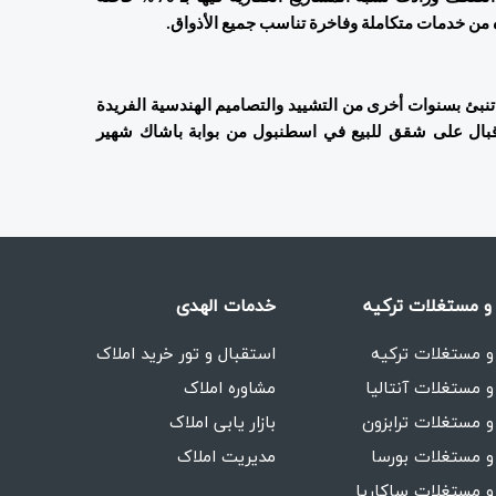
ره من خدمات متكاملة وفاخرة تناسب جميع الأذواق.
ويرى العارفون بشؤون العقار أنّ المساحة الكبيرة لباشاك شهير تنبئ بسنوات أخرى من التشييد والتصاميم الهندسية الفريدة 
المتلائمة والطبيعة الخلابة للمنطقة. وبالتالي تزايد كبير في الإقبال على شقق للبيع في اسطنبول من بوابة باشاك شهير 
و مستغلات ترکیه
خدمات الهدی
و مستغلات ترکیه
استقبال و تور خرید املاک
و مستغلات آنتالیا
مشاوره املاک
و مستغلات ترابزون
بازار یابی املاک
و مستغلات بورسا
مدیریت املاک
و مستغلات ساکاریا