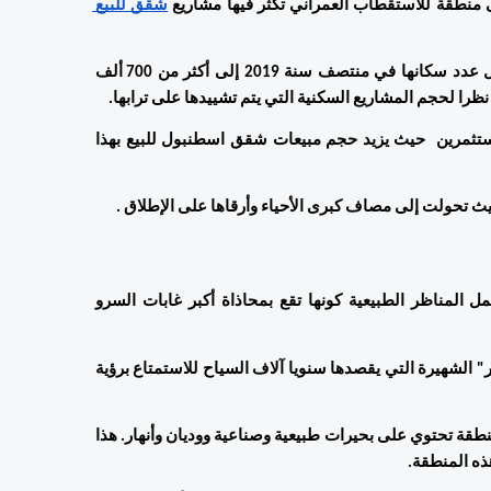
منطقة للاستقطاب العمراني تكثر فيها مشاريع 
شقق للبيع 
 هذا ما أدّى إلى ارتفاع النمو الديمغرافي فيها بشكل كبير حيث وصل عدد سكانها في منتصف سنة 2019 إلى أكثر من 700 ألف 
 أغلب المشاريع بنمط المجمعات السكنية  الأكثر شراء من قبل المستثمرين  حيث يزيد حجم مبيعات شقق اسطنبول للبيع بهذا 
يث تحولت إلى مصاف كبرى الأحياء وأرقاها على الإطلاق . 
تعتبر باشاك شهير ذات المساحة الواسعة منطقة تجمع أفضل وأجمل المناظر الطبيعية كونها تقع بمحاذاة أكبر غابات السرو 
 بالإضافة إلى احتوائها على أبرز محمية في اسطنبول، محمية "شاملار" الشهيرة التي يقصدها سنويا آلاف السياح للاستمتاع برؤية 
ولا تتوقف الطبيعة الساحرة لباشاك شهير عند الغابات الخضراء، فالمنطقة تحتوي على بحيرات طبيعية وصناعية ووديان وأنهار. هذا 
ذه المنطقة. 