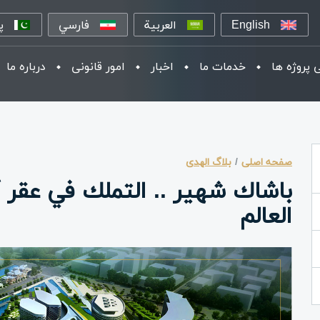
English
العربية
فارسي
پ
 پروژه ها
خدمات ما
اخبار
امور قانونی
درباره ما
صفحه اصلی
بلاگ الهدی
باشاك شهير .. التملك في عقر أ
العالم