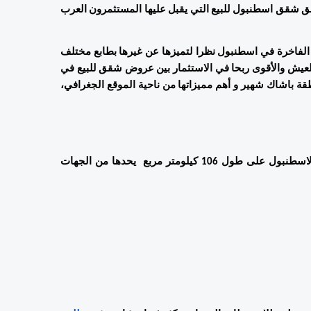
لقد أصبحت باشاك شهير في السنوات الخمس الأخيرة من أكثر مناطق شقق اسطنبول للبيع التي يقبل عليها المستثمرون العرب 
يخير المستثمرون منطقة باشاك شهير من بين مئات الأحياء السكنية الفاخرة في اسطنبول نظرا لتميزها عن غيرها بطابع مختلف 
سنفصّل فيه من خلال هذا المقال. طابع يجمع الكلّ أنّه الأكثر ملائمة للعيش والأقوى ربحا في الاستثمار بين عروض شقق للبيع في 
اسطنبول  . بعد قراءة هذا المقال ستصبح لديك فكرة شاملة عن منطقة باشاك شهير و أهم مميزاتها من ناحية الموقع الجغرافي، 
مثل ما أسلفنا ذكره، تقع منطقة باشاك شهير في الشق الأوروبي لاسطنبول على طول 106 كيلومتر مربع  يحدها من الجهات 