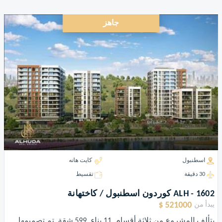
جاهز
اسطنبول
كايت هانه
30 دقيقة
تقسيط
ALH - 1602 كوردون اسطنبول / كاختهانة
521000 $
يبدأ من
يتألف المشروع من ثلاثة أقسام, 11 بناء, 599 شقة. تم تصميمها