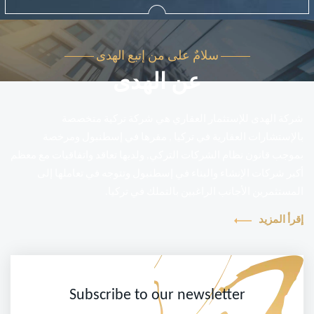
سلامٌ على من إتبع الهدى
عن الهدى
شركة الهدى للإستثمار العقاري هي شركة تركية متخصصة
بالإستشارات العقارية في تركيا , مقرها في إسطنبول ومرخصة
بموجب قانون نظام الشركات التركي, ولديها تعاقد واتفاقيات مع معظم
أكبر شركات الإنشاء والبناء في إسطنبول وتتوجه في تعاملها إلى
المستثمرين الأجانب الراغبين بالتملك في تركيا.
إقرأ المزيد
Subscribe to our newsletter