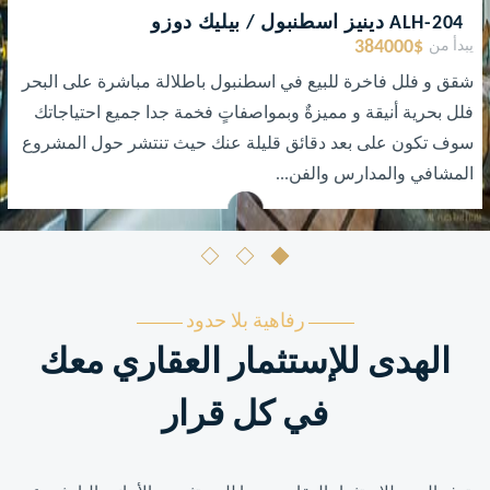
ALH-204 دينيز اسطنبول / بيليك دوزو
384000$
يبدأ من
شقق و فلل فاخرة للبيع في اسطنبول باطلالة مباشرة على البحر
فلل بحرية أنيقة و مميزةٌ وبمواصفاتٍ فخمة جدا جميع احتياجاتك
سوف تكون على بعد دقائق قليلة عنك حيث تنتشر حول المشروع
المشافي والمدارس والفن...
رفاهية بلا حدود
الهدى للإستثمار العقاري معك
في كل قرار