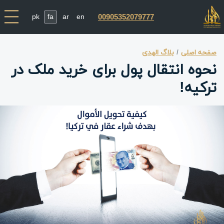
pk
fa
ar
en
00905352079777
صفحه اصلی
بلاگ الهدی
نحوه انتقال پول برای خرید ملک در
ترکیه!