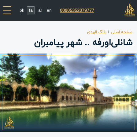
pk
fa
ar
en
00905352079777
صفحه اصلی
بلاگ الهدی
شانلی‌اورفه .. شهر پیامبران