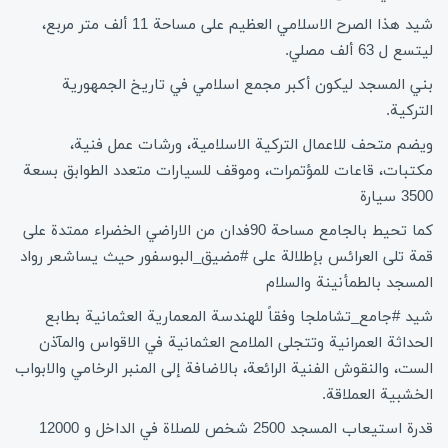
شيد هذا الصرح الاسلامي العظيم على مساحة 11 ألف متر مربع،
ليتسع ل 63 ألف مصلي.
بني المسجد ليكون أكبر مجمع اسلامي في تاريخ الجمهورية
التركية.
ويضم متحف للاعمال التركية الاسلامية، ورشات عمل فنية،
مكتبات، قاعات للمؤتمرات، وموقف للسيارات متعدد الطوابق بسعة
3500 سيارة
كما تحيط بالجامع مساحة 90فدان من الاراضي الخضراء ممتدة على
قمة تلى العرائس بإطلالة على #مضيق_البوسفور حيث يساشعر رواد
المسجد بالطمأنينة والسلام
شيد #جامع_تشاملجا وفقاً للهندسة المعمارية العثمانية بطابع
الحداثة العمرانية وتتجلى الملامح العثمانية في الاقواس والمآذن
الست، والنقوش الفنية الرائعة، بالاضافة إلى المنبر الرخامي والابواب
الخشبية العملاقة.
قدرة استيعاب المسجد 2500 شخص للصلاة في الداخل و 12000