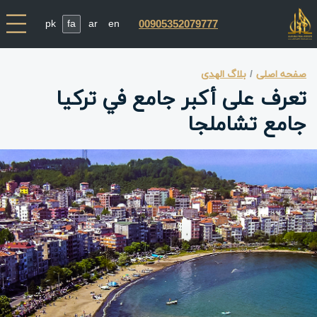
pk
fa
ar
en
00905352079777
صفحه اصلی
بلاگ الهدی
تعرف على أكبر جامع في تركيا
جامع تشاملجا