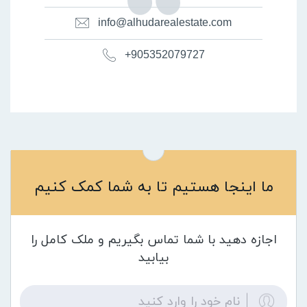
info@alhudarealestate.com
+905352079727
ما اینجا هستیم تا به شما کمک کنیم
اجازه دهید با شما تماس بگیریم و ملک کامل را
بیابید