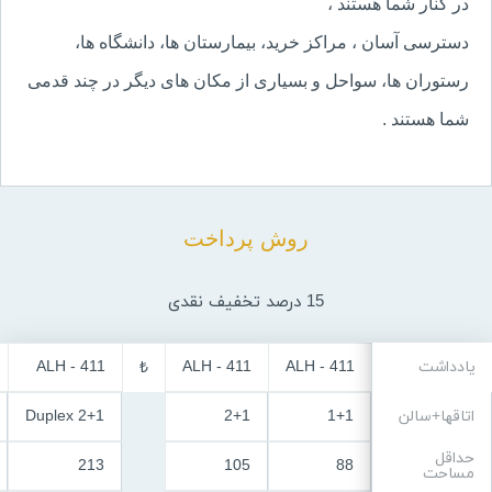
در
کنار
شما هستند
،
دسترسی آسان
، مراکز
خرید، بیمارستان ها، دانشگاه ها،
رستوران ها، سواحل و بسیاری از مکان های دیگر در چند قدمی
شما هستند
.
روش پرداخت
15 درصد
تخفیف نقدی
یادداشت
ALH - 411
ALH - 411
ALH - 411
₺
اتاقها+سالن
1+1
2+1
2+1 Duplex
حداقل
213
105
88
مساحت