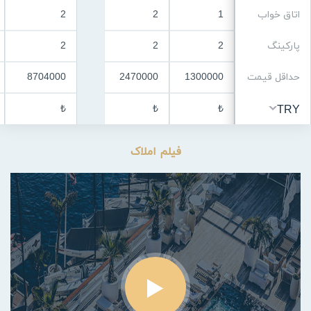
اتاق خواب
1
2
2
پارکینگ
2
2
2
حداقل قیمت
1300000
2470000
8704000
₺
₺
₺
TRY
فیلم املاک