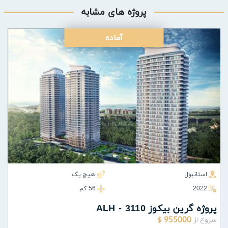
پروژه های مشابه
آماده
استانبول
هیچ یک
2022
56 كم
پروژه گرين بيكوز ALH - 3110
سروع از
955000 $