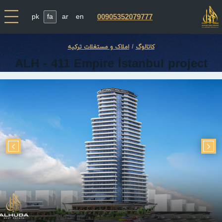
pk
fa
ar
en
00905352079777
کاتالوگ
املاک و مستغلات ترکیه
ALH - 411 Empire İstanbul project