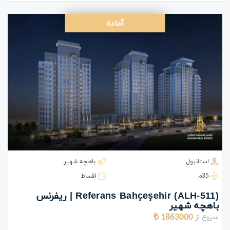
آماده
استانبول
باهچه شهیر
35م
اقساط
(ALH-511) Referans Bahçeşehir | ریفرنس
باهچه شهیر
سروع از
1863000 ₺