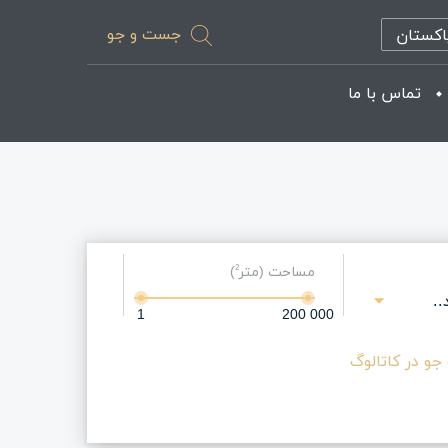
جست و جو
اکستان
تماس با ما
مساحت (متر
)
2
.
1
200 000