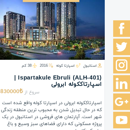
استانبول
اسپارتا کوله
2016
38 كم
(ALH-401) Ispartakule Ebruli |
اسپارتاککوله ابرولی
سروع از
830000₺
اسپارتاککوله ابرولی در اسپارتا کوله واقع شده است
که در حال تبدیل شدن به محبوب ترین منطقه زندگی
شهر است. آپارتمان های فروشی در استانبول در یک
پروژه مسکونی که دارای فضاهای سبز وسیع و باغ