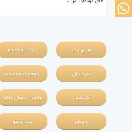
های کودکان اس...
هیچ یک
بیوک چکمجه
سردیوان
کوچوک چکمجه
گونشلی
غاضی عثمان پاشا
باجیلار
بيه أوغلو