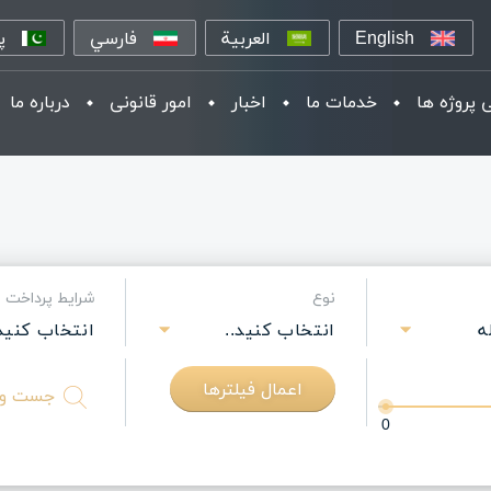
English
العربية
فارسي
پ
 پروژه ها
خدمات ما
اخبار
امور قانونی
درباره ما
نوع
شرایط پرداخت
ه
انتخاب کنید..
انتخاب کنید.
اعمال فیلترها
متن
را
0
وارد
کنید