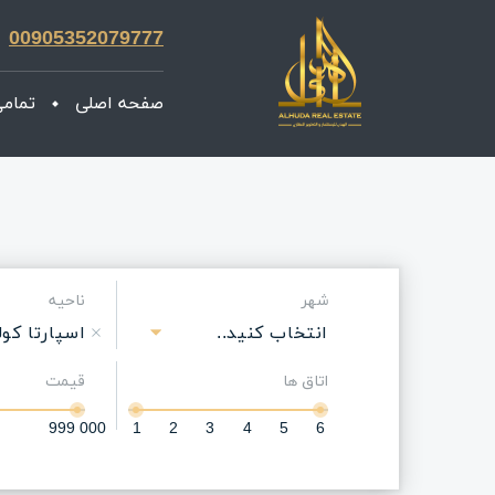
00905352079777
صفحه اصلی
تمامی
شهر
ناحیه
انتخاب کنید..
اسپارتا کول
اتاق ها
قیمت
999 000
1
2
3
4
5
6