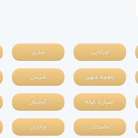
توپکاپی
ساریر
باهچه شهیر
شیشل
اسپارتا کوله
آوجیلار
ماسلاک
چالایان