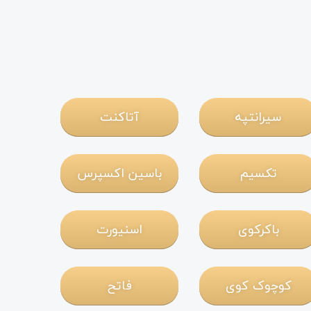
سیرانتپه
آتاکنت
تکسیم
باسین اکسپرس
باکرکوی
اسنیورت
کوچوک کوی
فاتح