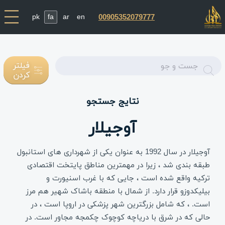
pk
fa
ar
en
00905352079777
Enter
فیلتر
کردن
text
نتایج جستجو
آوجیلار
آوجیلار در سال 1992 به عنوان یکی از شهرداری های استانبول
طبقه بندی شد ، زیرا در مهمترین مناطق پایتخت اقتصادی
ترکیه واقع شده است ، جایی که با غرب اسنیورت و
بیلیکدوزو قرار دارد. از شمال با منطقه باشاک شهیر هم مرز
است. ، که شامل بزرگترین شهر پزشکی در اروپا است ، در
حالی که در شرق با دریاچه کوچوک چکمجه مجاور است. در