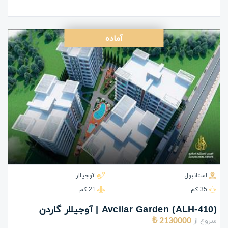
آماده
استانبول
آوجیلار
35 كم
21 كم
(ALH-410) Avcilar Garden | آوجیلار گاردن
سروع از
2130000 ₺