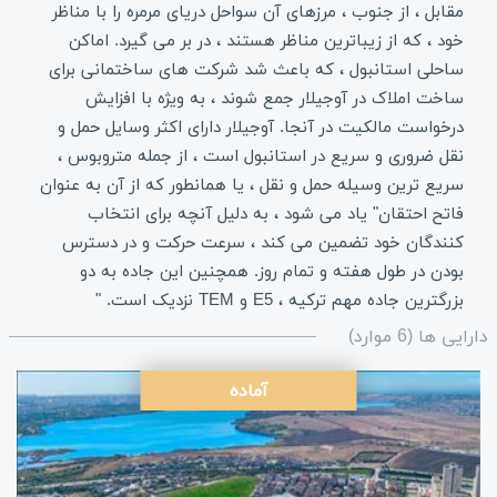
مقابل ، از جنوب ، مرزهای آن سواحل دریای مرمره را با مناظر
خود ، که از زیباترین مناظر هستند ، در بر می گیرد. اماکن
ساحلی استانبول ، که باعث شد شرکت های ساختمانی برای
ساخت املاک در آوجیلار جمع شوند ، به ویژه با افزایش
درخواست مالکیت در آنجا. آوجیلار دارای اکثر وسایل حمل و
نقل ضروری و سریع در استانبول است ، از جمله متروبوس ،
سریع ترین وسیله حمل و نقل ، یا همانطور که از آن به عنوان
فاتح احتقان" یاد می شود ، به دلیل آنچه برای انتخاب
کنندگان خود تضمین می کند ، سرعت حرکت و در دسترس
بودن در طول هفته و تمام روز. همچنین این جاده به دو
بزرگترین جاده مهم ترکیه ، E5 و TEM نزدیک است. "
دارایی ها (6 موارد)
آماده