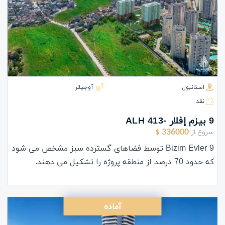
استانبول
آوجیلار
نقد
9 بيزم إفلار -ALH 413
سروع از
336000 $
Bizim Evler 9 توسط فضاهای گسترده سبز مشخص می شود
که حدود 70 درصد از منطقه پروژه را تشکیل می دهند.
آماده