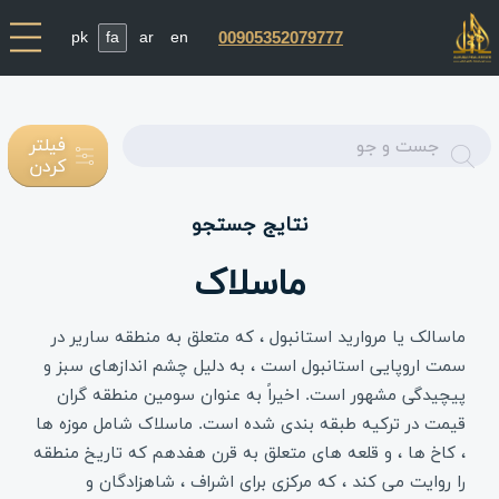
pk
fa
ar
en
00905352079777
Enter
فیلتر
کردن
text
نتایج جستجو
ماسلاک
ماسالک یا مروارید استانبول ، که متعلق به منطقه ساریر در
سمت اروپایی استانبول است ، به دلیل چشم اندازهای سبز و
پیچیدگی مشهور است. اخیراً به عنوان سومین منطقه گران
قیمت در ترکیه طبقه بندی شده است. ماسلاک شامل موزه ها
، کاخ ها ، و قلعه های متعلق به قرن هفدهم که تاریخ منطقه
را روایت می کند ، که مرکزی برای اشراف ، شاهزادگان و