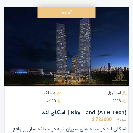
آماده
استانبول
ماسلاک
2016
30 كم
(ALH-1601) Sky Land | اسکای لند
سروع از
722000 $
اسکای لند در محله های سیران تپه در منطقه سارییر واقع