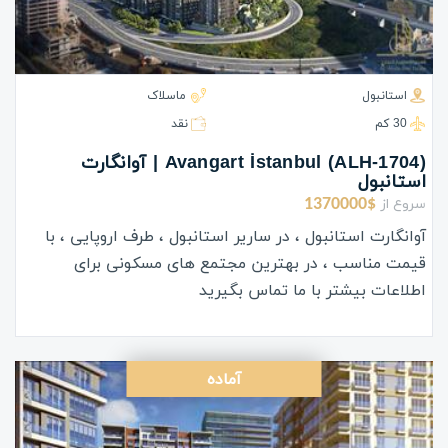
استانبول
ماسلاک
30 كم
نقد
(ALH-1704) Avangart İstanbul | آوانگارت
استانبول
سروع از
1370000$
آوانگارت استانبول ، در ساریر استانبول ، طرف اروپایی ، با
قیمت مناسب ، در بهترین مجتمع های مسکونی برای
اطلاعات بیشتر با ما تماس بگیرید
آماده