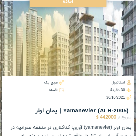
آماده
استانبول
هیچ یک
30 دقيقة
اقساط
30/10/2021
(ALH-2005) Yamanevler | یمان اولر
سروع از
442000 $
یمان اولر (yamanevler) آوروپا کناکلاری در منطقه عمرانیه در
سمت آسیایی استانبول واقع شده است. این پروژه برای