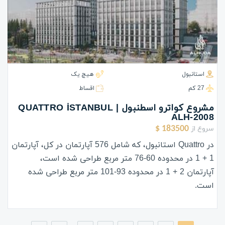
استانبول
هیچ یک
27 كم
اقساط
مشروع كواترو اسطنبول | QUATTRO İSTANBUL
ALH-2008
سروع از
183500 $
در Quattro استانبول، که شامل 576 آپارتمان در کل، آپارتمان
1 + 1 در محدوده 60-76 متر مربع طراحی شده است،
آپارتمان 2 + 1 در محدوده 93-101 متر مربع طراحی شده
است.