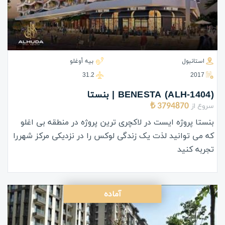
استانبول
بيه أوغلو
31.2
2017
(ALH-1404) BENESTA | بنستا
سروع از
3794870 ₺
بنستا پروژه ایست در لاکچری ترین پروژه در منطقه بی اغلو
که می توانید لذت یک زندگی لوکس را در نزدیکی مرکز شهررا
تجربه کنید
آماده