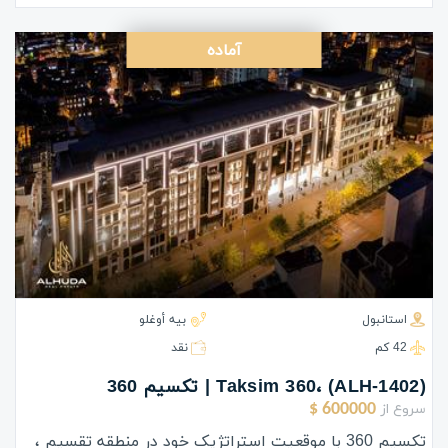
آماده
استانبول
بيه أوغلو
42 كم
نقد
(ALH-1402) ،Taksim 360 | تکسیم 360
سروع از
600000 $
تکسیم 360 با موقعیت استراتژیک خود در منطقه تقسیم ،