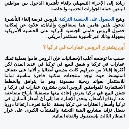
زيادة إلى الإجراء التسهيلي بإلغاء تأشيرة الدخول بين مواطني 
البلدين حملة الجوازات الخدمية والخاصة .
ويتيح 
الحصول على الجنسية التركية
 للروس فرصة إلغاء التأشيرة 
لدخول بلدين هامين هما سنغافورة واليابان، علاوة عن إمكانية 
حصول الروس حاملي الجنسية التركية على الجنسية الأمريكية 
بسهولة وذلك عبر تأشيرة مستثمر أمريكي .
أين يشتري الروس عقارات في تركيا ؟
حسب ما توضحه أغلب الإحصائيات فإن الروس قاموا بعملية تملك 
عقارات في تركيا و شقق للبيع في تركيا في عديد المدن لكن 
أكثرها إقبالا من طرفهم كانت مدينتي أنطاليا و ألانيا على ضفاف 
المتوسط حيث توجد منتجعات سكنية فاخرة مناسبة تماما 
للاستثمار بعوائد ربحية مضمونة وهو ما يتوافق والخطط 
الاستثمارية للمواطنين الروس الذين يشترون عقارات في تركيا و 
شقق للبيع في تركيا بغرض إعادة بيعها مستقبلا بأرباح مضاعفة 
عند ارتفاع الأسعار، وتجدر الإشارة هنا إلى أنّ أسعار المنازل في 
تركيا وأسعار العقارات في تركيا بصفة  عامة تعرف ارتفاعا دوريا 
بفضل تزايد مشاريع البنية التحتية والمنشآت الكبرى على غرار 
المطار الثالث بإسطنبول والقناة المائية.