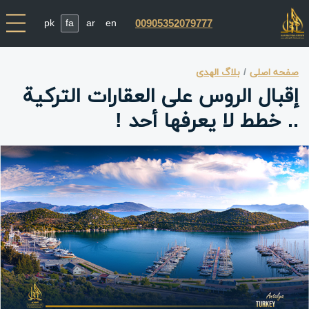
pk
fa
ar
en
00905352079777
صفحه اصلی
بلاگ الهدی
إقبال الروس على العقارات التركية
.. خطط لا يعرفها أحد !