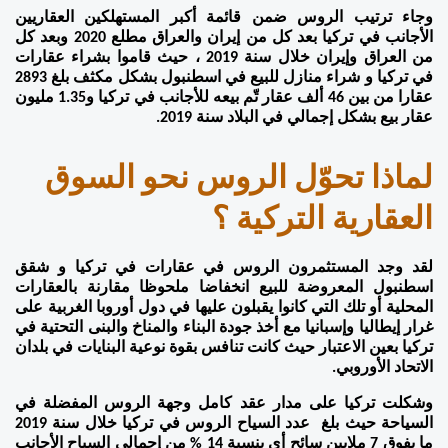
وجاء ترتيب الروس ضمن قائمة أكبر المستهلكين العقاريين 
الأجانب في تركيا بعد كل من إيران والعراق مطلع 2020 وبعد كل 
من العراق وإيران خلال سنة 2019 ، حيث قاموا بشراء عقارات 
في تركيا و شراء منازل للبيع في اسطنبول بشكل مكثف بلغ 2893 
عقارا من بين 46 ألف عقار تّم بيعه للأجانب في تركيا و1.35 مليون 
عقار بيع بشكل إجمالي في البلاد سنة 2019.  
لماذا تحوّل الروس نحو السوق 
العقارية التركية ؟
لقد وجد المستثمرون الروس في عقارات في تركيا و شقق 
اسطنبول المعروضة للبيع انخفاضا ملحوظا مقارنة بالعقارات 
المحلية أو تلك التي كانوا يقبلون عليها في دول أوروبا الغربية على 
غرار إيطاليا وإسبانيا مع أخذ جودة البناء والمناخ والبنى التحتية في 
تركيا بعين الاعتبار حيث كانت تنافس بقوة نوعية البنايات في بلدان 
الاتحاد الأوروبي.
وشكلت تركيا على مدار عقد كامل وجهة الروس المفضلة في 
السياحة حيث بلغ  عدد السياح الروس في تركيا خلال سنة 2019 
ما يفوق 7 ملايين سائح أي بنسبة 14 % من إجمالي السياح الأجانب 