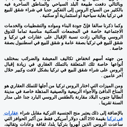
وبالتالي دفعت طبيعة البلد السياحي والمناطق الساحرة فيه 
بالكثير من السياح الروس إلى التفكير جديا في شراء شقق للبيع 
في تركيا بغاية سياحية أو استثمارية أو سكنية .
وكما ذكرنا سالفا فإنّ جودة البناء ومواده والتشطيبات والخدمات 
الاجتماعية خاصة في المجمعات السكنية مناسبة تماما للذوق 
الروسي وبالتالي زادت نسبة الإقبال على عقارات في تركيا و 
شقق للبيع في تركيا بصفة عامة و شقق للبيع في اسطنبول بصفة 
خاصة .
من جهته أسهم انخفاض تكاليف المعيشة والضرائب بمختلف 
أنواعها خاصة تلك المتعلقة بالتملك العقاري في زيادة إقبال 
الروس على شراء شقق للبيع في تركيا بشكل لافت وكبير خلال 
آخر عامين .
ومن الميزات التي اختار الروس تركيا من أجلها للتملك العقاري هو 
المناخ الدافئ والأجواء الربيعية والصيفية المذهلة خاصة في مدينة 
أنطاليا جنوب البلاد مقارنة بالطقس الروسي البارد جدا على مدار 
السنة تقريبا .
بالإضافة إلى ذلك يعتبر منح الجنسية التركية مقابل شراء 
عقارات 
في تركيا
 بقيمة 250 ألف دولار أمريكي فقط من أكبر الحوافز التي 
ساعدت الروس الذين أبهروا بتركيا بلدا، ثقافة وعادات وتقاليد، 