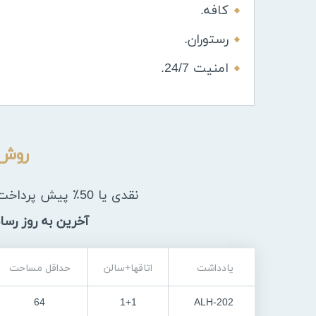
کافه.
رستوران.
امنیت 24/7.
روش 
نقدی یا 50٪ پیش پرداخت و مابقی اقساط به مدت 12 ماه
آخرین به روز رسانی قی
یادداشت
اتاقها+سالن
حداقل مساحت
64
1+1
ALH-202