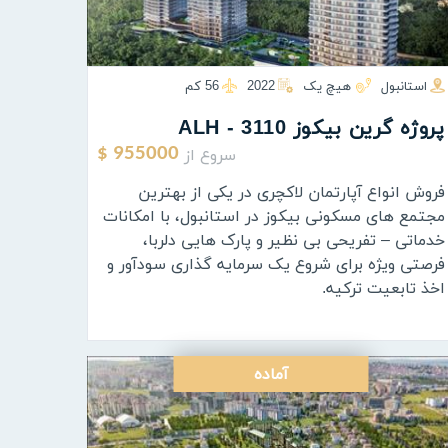
استانبول
هیچ یک
2022
56 كم
پروژه گرين بيكوز ALH - 3110
سروع از
955000 $
فروش انواع آپارتمان لاکچری در یکی از بهترین
مجتمع های مسکونی بیکوز در استانبول، با امکانات
خدماتی – تفریحی بی نظیر و پارک هایی دلربا،
فرصتی ویژه برای شروع یک سرمایه گذاری سودآور و
اخذ تابعیت ترکیه.
آماده