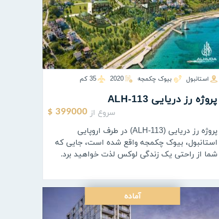
استانبول
بیوک چکمجه
2020
35 كم
پروژه رز دریایی ALH-113
سروع از
399000 $
پروژه رز دریایی (ALH-113) در طرف اروپایی
استانبول، بیوک چکمجه واقع شده است، جایی که
شما از راحتی یک زندگی لوکس لذت خواهید برد.
آماده