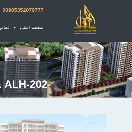
00905352079777
صفحه اصلی
تمامی
ALH-202 عقارات اسطنبول بيليك دوزو - مجمع فيرا