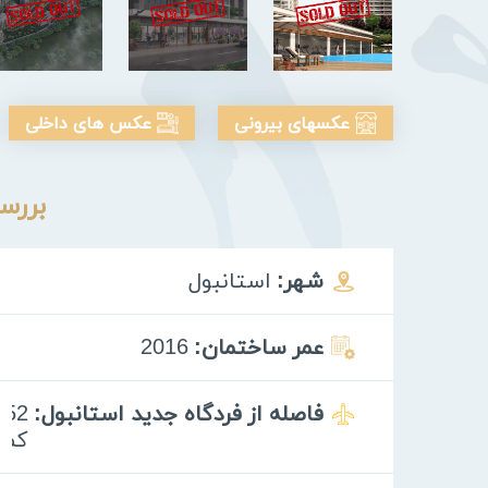
عکسهای بیرونی
عکس های داخلی
بررس
شهر:
استانبول
عمر ساختمان:
2016
فاصله از فردگاه جدید استانبول:
52
كم