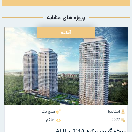
پروژه های مشابه
آماده
استانبول
هیچ یک
2022
56 كم
پروژه گرين بيكوز ALH - 3110