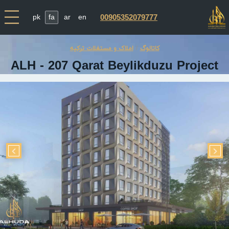
pk
fa
ar
en
00905352079777
کاتالوگ
املاک و مستغلات ترکیه
ALH - 207 Qarat Beylikduzu Project