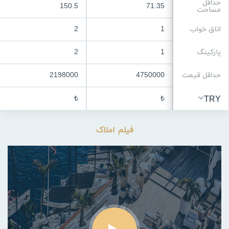
حداقل
150.5
71.35
مساحت
اتاق خواب
1
2
پارکینگ
1
2
حداقل قیمت
4750000
2198000
₺
₺
TRY
فیلم املاک