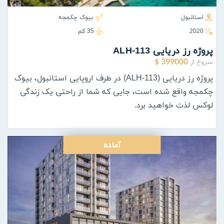
استانبول
بیوک چکمجه
2020
35 كم
پروژه رز دریایی ALH-113
سروع از
399000 $
پروژه رز دریایی (ALH-113) در طرف اروپایی استانبول، بیوک
چکمجه واقع شده است، جایی که شما از راحتی یک زندگی
لوکس لذت خواهید برد.
آماده