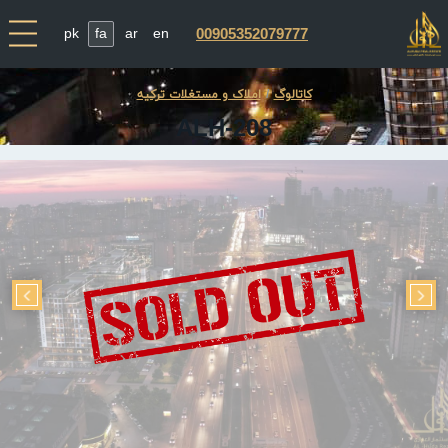
pk
fa
ar
en
00905352079777
کاتالوگ
املاک و مستغلات ترکیه
ALH-208