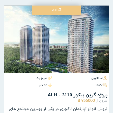
آماده
استانبول
هیچ یک
2022
56 كم
پروژه گرين بيكوز ALH - 3110
سروع از
955000 $
فروش انواع آپارتمان لاکچری در یکی از بهترین مجتمع های