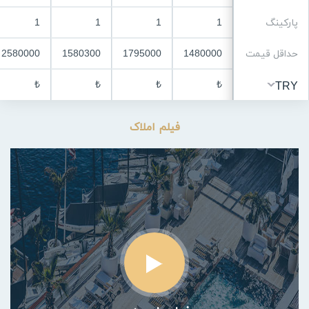
پارکینگ
1
1
1
1
حداقل قیمت
1480000
1795000
1580300
2580000
₺
₺
₺
₺
TRY
فیلم املاک