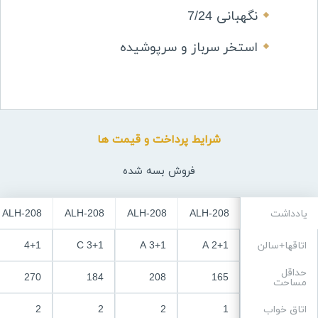
نگهبانی 7/24
استخر سرباز و سرپوشیده
شرایط پرداخت و قیمت ها
فروش بسه شده
یادداشت
ALH-208
ALH-208
ALH-208
ALH-208
اتاقها+سالن
2+1 A
3+1 A
3+1 C
4+1
حداقل
270
184
208
165
مساحت
اتاق خواب
1
2
2
2