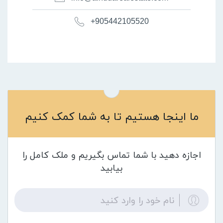
+905442105520
ما اینجا هستیم تا به شما کمک کنیم
اجازه دهید با شما تماس بگیریم و ملک کامل را
بیابید