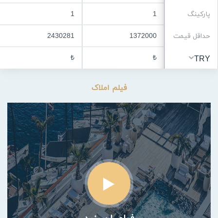
پارکینگ
1
1
حداقل قیمت
1372000
2430281
₺
₺
TRY
فیلم املاک