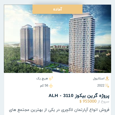
آماده
استانبول
هیچ یک
2022
56 كم
پروژه گرين بيكوز ALH - 3110
سروع از
955000 $
فروش انواع آپارتمان لاکچری در یکی از بهترین مجتمع های