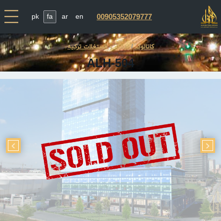
pk
fa
ar
en
00905352079777
کاتالوگ
املاک و مستغلات ترکیه
ALH-504