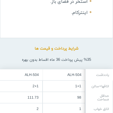
استخر در فضای باز
.
اینترکام
.
شرایط پرداخت و قیمت ها
%35 پیش پرداخت 36 ماه اقساط بدون بهره
یادداشت
ALH-504
ALH-504
اتاقها+سالن
1+1
2+1
حداقل
111.73
98
مساحت
اتاق خواب
1
2