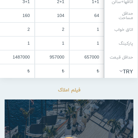
اتاقها+سالن
1+1
2+1
3+1
حداقل
160
104
64
مساحت
اتاق خواب
1
2
2
پارکینگ
1
1
1
حداقل قیمت
657000
957000
1487000
₺
₺
₺
TRY
فیلم املاک