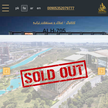
pk
fa
ar
en
00905352079777
کاتالوگ
املاک و مستغلات ترکیه
ALH-705