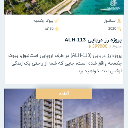
استانبول
بیوک چکمجه
2020
35 كم
پروژه رز دریایی ALH-113
سروع از
399000 $
پروژه رز دریایی (ALH-113) در طرف اروپایی استانبول، بیوک
چکمجه واقع شده است، جایی که شما از راحتی یک زندگی
لوکس لذت خواهید برد.
آماده