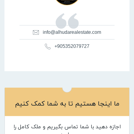
info@alhudarealestate.com
+905352079727
ما اینجا هستیم تا به شما کمک کنیم
اجازه دهید با شما تماس بگیریم و ملک کامل را