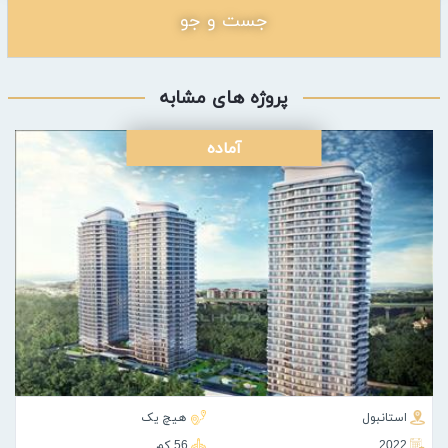
جست و جو
پروژه های مشابه
آماده
استانبول
هیچ یک
2022
56 كم