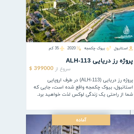
استانبول
بیوک چکمجه
2020
35 كم
پروژه رز دریایی ALH-113
سروع از
399000 $
پروژه رز دریایی (ALH-113) در طرف اروپایی
استانبول، بیوک چکمجه واقع شده است، جایی که
شما از راحتی یک زندگی لوکس لذت خواهید برد.
آماده