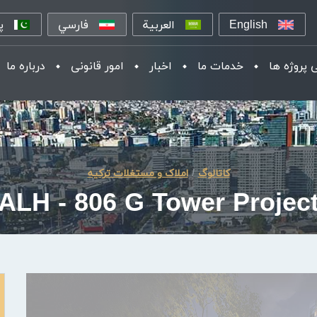
English
العربية
فارسي
پ
 پروژه ها
خدمات ما
اخبار
امور قانونی
درباره ما
کاتالوگ
املاک و مستغلات ترکیه
ALH - 806 G Tower Projec