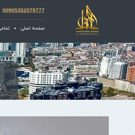
00905352079777
صفحه اصلی
تمامی
t