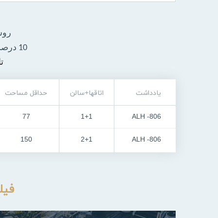
روش
10 درصد
تا
یادداشت
اتاقها+سالن
حداقل مساحت
77
1+1
ALH -806
150
2+1
ALH -806
فیل