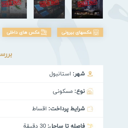
عکسهای بیرونی
عکس های داخلی
بررس
شهر:
استانبول
نوع:
مسکونی
شرایط پرداخت:
اقساط
فاصله تا ساحل:
30 دقيقة