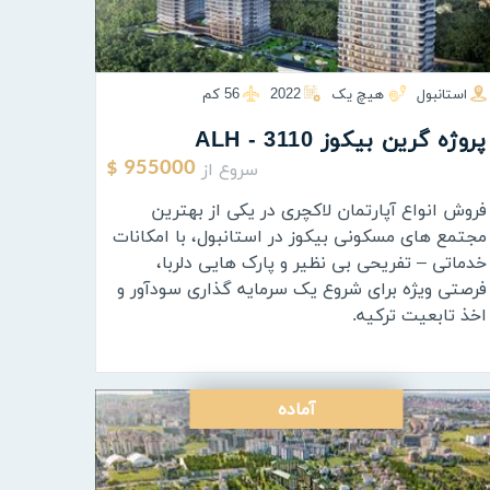
استانبول
هیچ یک
2022
56 كم
پروژه گرين بيكوز ALH - 3110
سروع از
955000 $
فروش انواع آپارتمان لاکچری در یکی از بهترین
مجتمع های مسکونی بیکوز در استانبول، با امکانات
خدماتی – تفریحی بی نظیر و پارک هایی دلربا،
فرصتی ویژه برای شروع یک سرمایه گذاری سودآور و
اخذ تابعیت ترکیه.
آماده