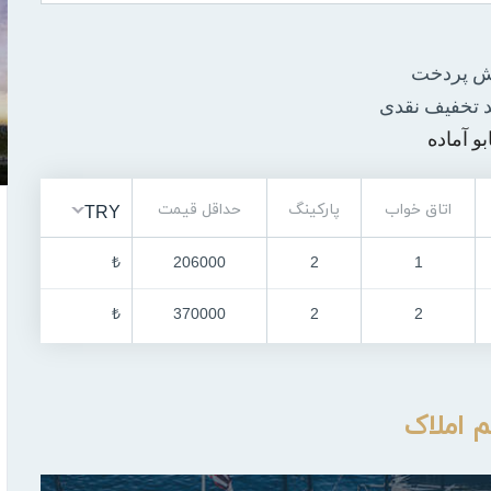
 پردخت
تخفیف نقدی
بو آماده
اتاق خواب
پارکینگ
حداقل قیمت
TRY
₺
206000
2
1
₺
370000
2
2
م املاک