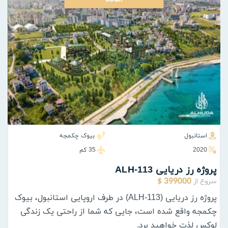
استانبول
بیوک چکمجه
2020
35 كم
پروژه رز دریایی ALH-113
سروع از
399000 $
پروژه رز دریایی (ALH-113) در طرف اروپایی استانبول، بیوک
چکمجه واقع شده است، جایی که شما از راحتی یک زندگی
لوکس لذت خواهید برد.