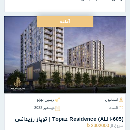
آماده
استانبول
زیتین بورنو
اقساط
ديسمبر 2022
(ALH-605) Topaz Residence | توپاز رزیدانس
سروع از
2302000 ₺