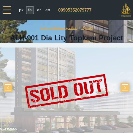
pk
fa
ar
en
00905352079777
کاتالوگ
املاک و مستغلات ترکیه
ALH-901 Dia Lity Topkapı Project