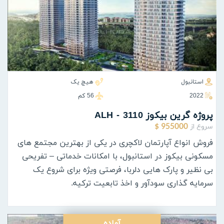
استانبول
هیچ یک
2022
56 كم
پروژه گرين بيكوز ALH - 3110
سروع از
955000 $
فروش انواع آپارتمان لاکچری در یکی از بهترین مجتمع های
مسکونی بیکوز در استانبول، با امکانات خدماتی – تفریحی
بی نظیر و پارک هایی دلربا، فرصتی ویژه برای شروع یک
سرمایه گذاری سودآور و اخذ تابعیت ترکیه.
آماده