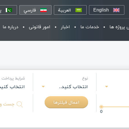
English
العربية
فارسي
پ
 پروژه ها
خدمات ما
اخبار
امور قانونی
درباره ما
نوع
شرایط پرداخت
انتخاب کنید..
انتخاب کنید.
اعمال فیلترها
متن
را
0
وارد
کنید