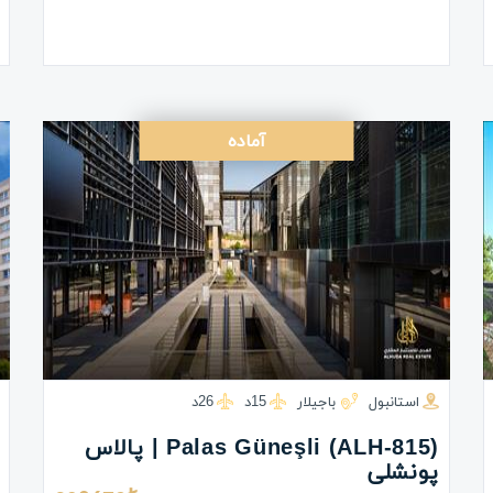
آماده
استانبول
باجیلار
15د
26د
(ALH-815) Palas Güneşli | پالاس
پونشلی