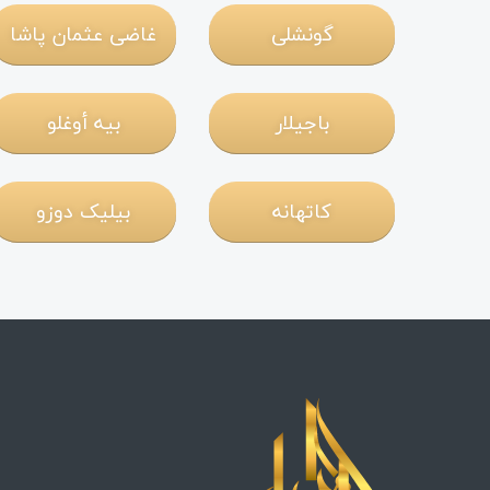
گونشلی
غاضی عثمان پاشا
باجیلار
بيه أوغلو
کاتهانه
بیلیک دوزو