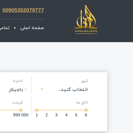
00905352079777
صفحه اصلی
تمامی
شهر
ناحیه
انتخاب کنید..
باجیلار
اتاق ها
قیمت
999 000
1
2
3
4
5
6