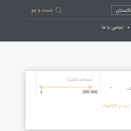
جست و جو
اکستان
تماس با ما
مساحت (متر
)
2
.
1
200 000