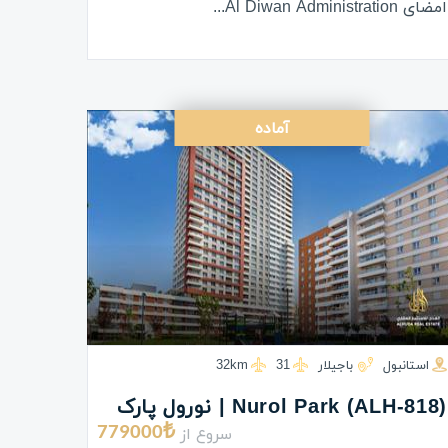
امضای Al Diwan Administration...
آماده
استانبول
باجیلار
31
32km
(ALH-818) Nurol Park | نورول پارک
سروع از
779000₺