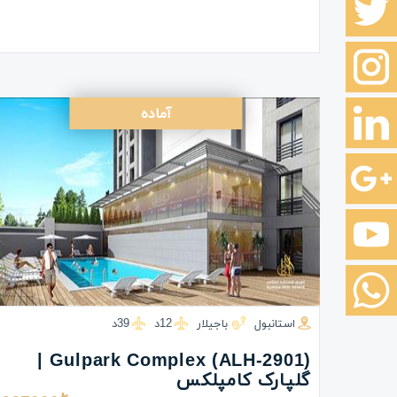
آماده
استانبول
باجیلار
12د
39د
(ALH-2901) Gulpark Complex |
گلپارک کامپلکس