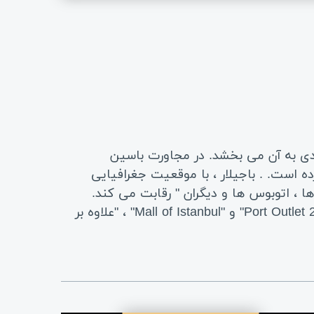
ادی به آن می بخشد. در مجاورت باسین
دیل کرده است. . باجیلار ، با موقعیت جغرافیایی
 ، اتوبوس ها و دیگران " رقابت می کند.
باجیلار شامل بسیاری از جاذبه های باستانی و توریستی ، بازارهای تجاری و مراکز خرید است ، از جمله Port Outlet 212" و "Mall of Istanbul" ، "علاوه بر