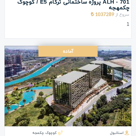
ALH - 701 پروژه ساختمانی ترکام E5 / کوچوک
چکمهجه
سروع از
1037289 ₺
1
آماده
استانبول
کوچوک چکمجه