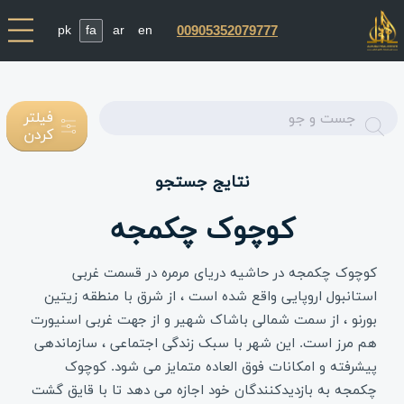
pk
fa
ar
en
00905352079777
Enter
فیلتر
کردن
text
نتایج جستجو
کوچوک چکمجه
کوچوک چکمجه در حاشیه دریای مرمره در قسمت غربی
استانبول اروپایی واقع شده است ، از شرق با منطقه زیتین
بورنو ، از سمت شمالی باشاک شهیر و از جهت غربی اسنیورت
هم مرز است. این شهر با سبک زندگی اجتماعی ، سازماندهی
پیشرفته و امکانات فوق العاده متمایز می شود. کوچوک
چکمجه به بازدیدکنندگان خود اجازه می دهد تا با قایق گشت