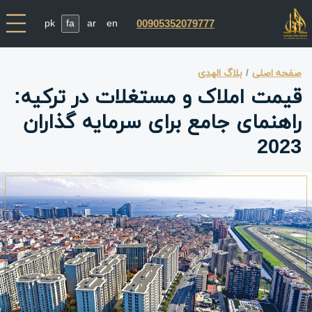
pk
fa
ar
en
00905352079777
صفحه اصلی
بلاگ الهدی
قیمت املاک و مستغلات در ترکیه:
راهنمای جامع برای سرمایه گذاران
2023