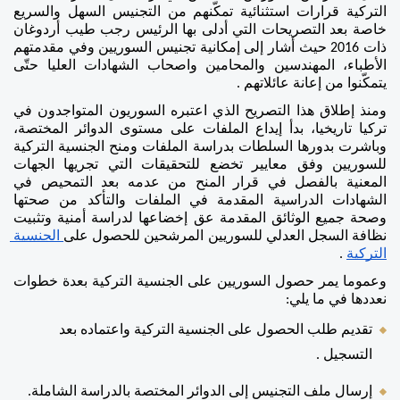
التركية قرارات استثنائية تمكّنهم من التجنيس السهل والسريع 
خاصة بعد التصريحات التي أدلى بها الرئيس رجب طيب أردوغان 
ذات 2016 حيث أشار إلى إمكانية تجنيس السوريين وفي مقدمتهم 
الأطباء، المهندسين والمحامين واصحاب الشهادات العليا حتّى 
يتمكّنوا من إعانة عائلاتهم . 
ومنذ إطلاق هذا التصريح الذي اعتبره السوريون المتواجدون في 
تركيا تاريخيا، بدأ إيداع الملفات على مستوى الدوائر المختصة، 
وباشرت بدورها السلطات بدراسة الملفات ومنح الجنسية التركية 
للسوريين وفق معايير تخضع للتحقيقات التي تجريها الجهات 
المعنية بالفصل في قرار المنح من عدمه بعد التمحيص في 
الشهادات الدراسية المقدمة في الملفات والتأكد من صحتها 
وصحة جميع الوثائق المقدمة عق إخضاعها لدراسة أمنية وتثبيت 
نظافة السجل العدلي للسوريين المرشحين للحصول على
 الجنسية 
التركية
 .
وعموما يمر حصول السوريين على الجنسية التركية بعدة خطوات 
نعددها في ما يلي: 
تقديم طلب الحصول على الجنسية التركية واعتماده بعد 
التسجيل . 
إرسال ملف التجنيس إلى الدوائر المختصة بالدراسة الشاملة. 