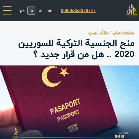
pk
fa
ar
en
00905352079777
صفحه اصلی
بلاگ الهدی
منح الجنسية التركية للسوريين
2020 .. هل من قرار جديد ؟