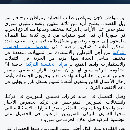
بين مواطن لاجئ ومواطن طالب للحماية ومواطن نازح فار من 
ويل القصف، يطمح أزيد من ثلاثة ملايين ونصف مليون سوري 
المتواجدين على الأراضي التركية بمختلف ولاياتها منذ اندلاع الحرب 
في سوريا أي قبل تسع سنوات من تاريخ كتابة هذا المقال، 
يطمحون إلى تسوية وضعيتهم بشكل دائم، فيما يرغب نصف العدد 
المذكور أعلاه " 3ملايين ونصف" فى 
الحصول على الجنسية 
التركية
 من أجل التوطين والاستفادة من تسهيلات متعددة في 
مختلف مناحي الحياة بينها مزيد من الحرية في التنقلات 
والاستثمارات وأيضا التمتع بـ 
مزايا الجنسية التركية
 خاصة أنّ 
الحكومة التركية سبق لها و أن أصدرت قرارات تقضي بتيسير 
تجنيس السوريين حاملي الشهادات العليا وخريجي الجامعات وأيضا 
رجال الأعمال الذين يملكون أشغالا تسهم بشكل بارز وإيجابي في 
دعم الاقتصاد التركي.  
وقبل التفصيل في جديد قرارات تجنيس السوريين في تركيا، 
وانشغالات السوريين المتواجدين في تركيا بخصوص الاخبار 
المتداولة هنا وهناك، وجب التذكير ببعض القرارات الاستثنائية التي 
منحها القانون التركي للسوريين الراغبين في الحصول على 
الجنسية التركية قبل اندلاع الحرب في سوريا : 
نص القانون: يمكن لكل أجنبي بينهم السوريين طبعا الحصول على 