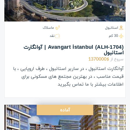
استانبول
ماسلاک
30 كم
نقد
(ALH-1704) Avangart İstanbul | آوانگارت
استانبول
سروع از
1370000$
آوانگارت استانبول ، در ساریر استانبول ، طرف اروپایی ، با
قیمت مناسب ، در بهترین مجتمع های مسکونی برای
اطلاعات بیشتر با ما تماس بگیرید
آماده