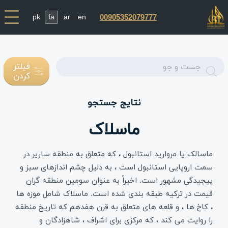
pk
fa
ar
en
00905352079777
Enter
فیلتر
کردن
text
نتایج جستجو
ماسلاک
ماسالک یا مروارید استانبول ، که متعلق به منطقه ساریر در
سمت اروپایی استانبول است ، به دلیل چشم اندازهای سبز و
پیچیدگی مشهور است. اخیراً به عنوان سومین منطقه گران
قیمت در ترکیه طبقه بندی شده است. ماسلاک شامل موزه ها
، کاخ ها ، و قلعه های متعلق به قرن هفدهم که تاریخ منطقه
را روایت می کند ، که مرکزی برای اشراف ، شاهزادگان و