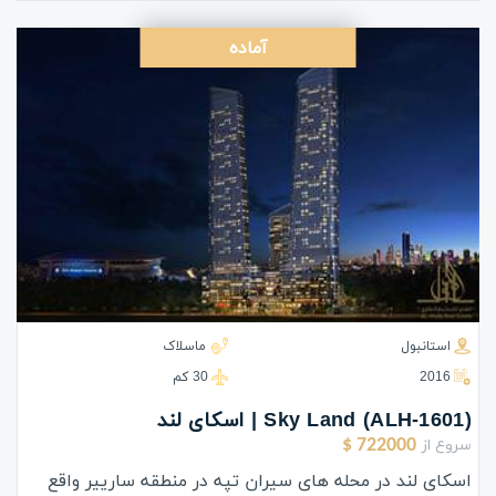
آماده
استانبول
ماسلاک
2016
30 كم
(ALH-1601) Sky Land | اسکای لند
سروع از
722000 $
اسکای لند در محله های سیران تپه در منطقه سارییر واقع