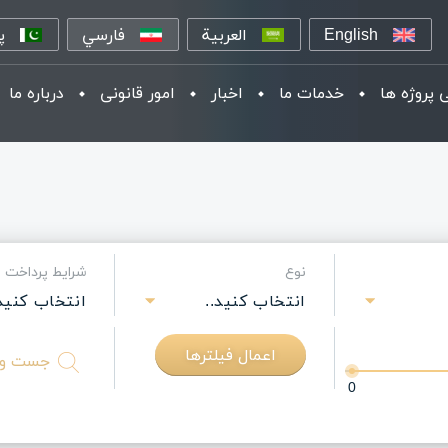
English
العربية
فارسي
پ
 پروژه ها
خدمات ما
اخبار
امور قانونی
درباره ما
نوع
شرایط پرداخت
انتخاب کنید..
انتخاب کنید.
اعمال فیلترها
متن
را
0
وارد
کنید