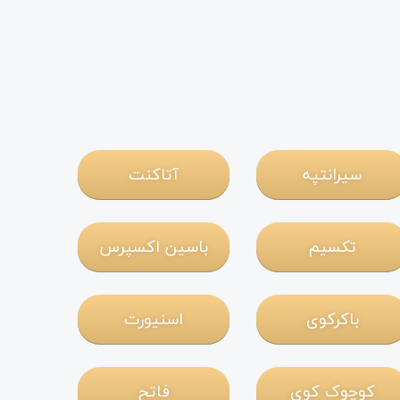
سیرانتپه
آتاکنت
تکسیم
باسین اکسپرس
باکرکوی
اسنیورت
کوچوک کوی
فاتح