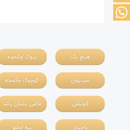
هیچ یک
بیوک چکمجه
سردیوان
کوچوک چکمجه
گونشلی
غاضی عثمان پاشا
باجیلار
بيه أوغلو