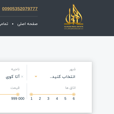
00905352079777
صفحه اصلی
تمامی
شهر
ناحیه
انتخاب کنید..
آتا کوی
اتاق ها
قیمت
999 000
1
2
3
4
5
6