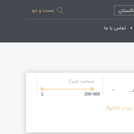
جست و جو
اکستان
تماس با ما
مساحت (متر
)
2
.
1
200 000