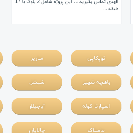
الهدی تماس بگیرید ، . این پروژه شامل 2 بلوک با 17
طبقه ...
توپکاپی
ساریر
باهچه شهیر
شیشل
اسپارتا کوله
آوجیلار
ماسلاک
چالایان