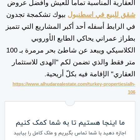
العقارية المناسبة تماما للعيش وأفضل عروض
شقق للبيع في اسطنبول
بيوك تشكمجة تجدون
في الرابط أسفله أحد أكبر المشاريع التي تتميز
بطراز عمراني يحاكي الطابع الأوروبي
الكلاسيكي ويبعد عن شاطئ بحر مرمرة بـ 100
متر فقط
والذي تضمن لكم "الهدى للاستثمار
العقاري" الإقامة فيه بكلّ أريحية
.
https://www.alhudarealestate.com/turkey-properties/alh-
106
ما اینجا هستیم تا به شما کمک کنیم
اجازه دهید با شما تماس بگیریم و ملک کامل را بیابید