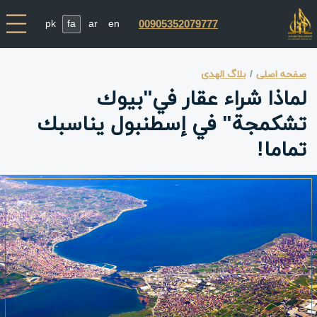
pk
fa
ar
en
00905352079777
صفحه اصلی
بلاگ الهدی
لماذا شراء عقار في"بيوك
تشكمجة" في إسطنبول يناسبك
تماما!