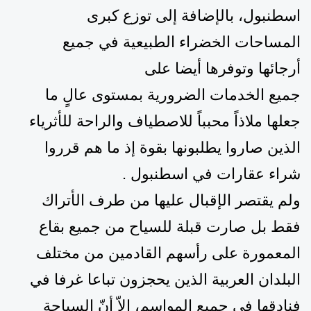
اسطنبول،
بالإضافة إلى
توزع كبرى
ال
مساحات
ال
خضراء
ال
طبيعية
في جميع
أرجائها
وتوفر
ها أيضا على
جميع
ال
خدمات
الضرورية بمستوى عالٍ
ما
جعلها ملاذاً محبباً للاصطياف والراحة للأثرياء
الذين صاروا يطلبونها بقوة إذ ما هم قرروا
شراء عقارات في اسطنبول .
ولم يقتصر الإقبال عليها من طرف الأتراك
فقط بل صارت قبلة للسياح من جميع بقاع
المعمورة على رأسهم ال
قادمين من مختلف
البلدان العربية الذين يحجزون تباعا غرفا في
فنادقها
في جميع المواسم، إلاّ أنّ السياحة