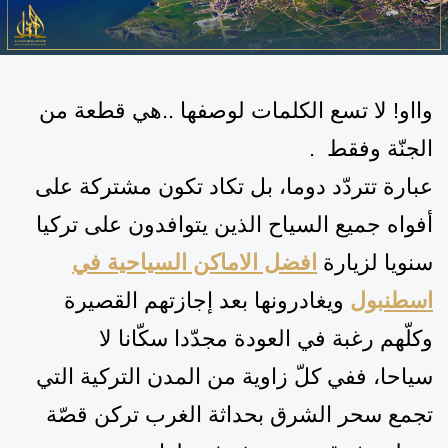
وااو! لا تسع الكلمات لوصفها ..هي قطعة من
الجنّة وفقط
.
عبارة
تتردّد دوما، بل
تكاد تكون مشتركة
على
أفواه
جميع السياح الذين يتوافدون على تركيا
سنويا لزيارة
افضل الاماكن السياحية في
اسطنبول
ويغادرونها بعد إجازتهم القصيرة
وكلّهم رغبة في العودة مجدّدا سكّانا لا
سيا
حا
،
ففي كلّ زاوية من
المدن التركية
التي
تجمع سحر الشرق بحداثة الغرب تركن قصّة