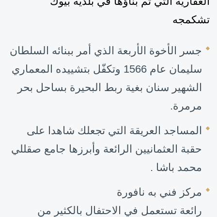
العقارية التي تم بنا
ؤ
ها في بلدية بيوك
تشكمجه
جسر الأخوة الأربعة
الذي
أمر ببنائه السلطان
سليمان عام 1566
وتكفّل بتشييده
المعماري
الشهير سنان
بغية
ربط البحيرة بساحل بحر
مرمرة
.
المساجد
العريقة التي تجعلك شاهدا على
حقبة العثمانيين
الرائعة
وأبرزها جامع صقللي
محمد باشا
.
مركز فني به نافورة
رائعة
تستعمل
في
الاحتفال بالكثير من