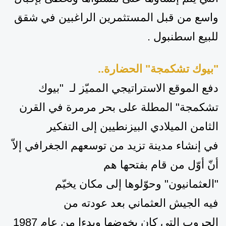
واسع من قبل المستثمرين الراغبين في شقق
للبيع اسطنبول .
"بيوك تشكمجة" الحضارة..
دفع الموقع الاستراتيجي المميّز لـ "بيوك
تشكمجة"
المطلة على بحر مرمرة
في القرن
الثامن الميلادي
البيزنطي
ي
ن
إلى التفكير
في
إنشا
ء مدينة
تزيد من توسعهم الجغرافي إلاّ
أنّ أوّل من قام بفتحها هم
"العثمانيون"
وحوّلوها إلى
مكان
يخيّم
فيه
الجيش العثماني بعد عودته من
الحروب
التي كان يخو
ض
ها
و
بدءا من
عام 1987