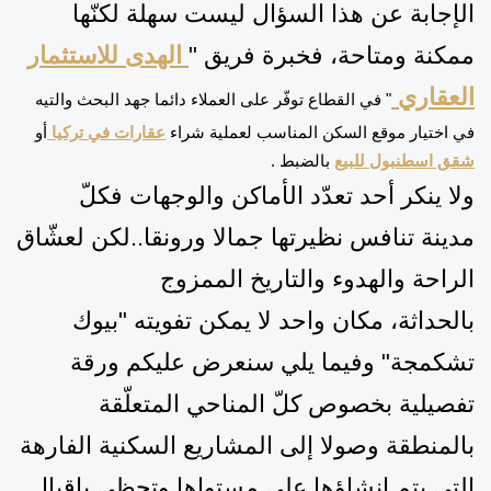
الإجابة عن هذا السؤال ليست سهلة لكنّها
ممكنة ومتاحة، فخبرة فريق "
الهدى للاستثمار
العقاري
" في القطاع توفّر على العملاء دائما جهد البحث والتيه
في اختيار موقع السكن المناسب لعملية شراء
عقارات في تركيا
أو
شقق اسطنبول للبيع
بالضبط .
ولا ينكر أحد
تعدّد الأماكن والوجهات فكلّ
مدينة
تنافس نظيرتها جمالا ورونقا
..لكن لعشّاق
الراحة والهدوء
و
التاريخ الممزوج
بالحداثة،
مكان واحد لا يمكن تفويته "بيوك
تشكمجة"
وفيما يلي سنعرض عليكم ورقة
تفصيلية
بخصوص
كلّ المناحي المتعلّقة
بالمنطقة وصولا إلى المشاريع السكنية الفارهة
التي يتم إنشاؤها على مستواها وتحظى بإقبال