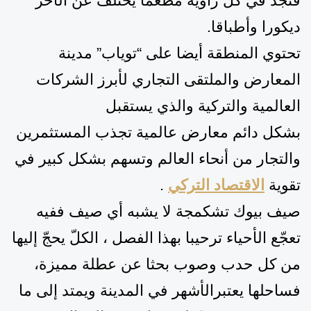
فتجد في كل زاوية مطعما يختلف عن الآخر
ديكورا وأطباقا
.
تحتوي
المنطقة أيضا
على
“توياب” مدينة
المعارض والملتقى التجاري لأبرز الشركات
العالمية والتركية والذي يستقبل
بشكل
دائم
معارض عالمية تجذب المستثمرين
والتجار من أنحاء العالم وتسهم بشكل كبير في
تقوية
الاقتصاد التركي
.
صيف بيوك تشكمجة لا يشبه أي صيف ففيه
تعجّع الأحياء ترحيبا بهذا الفصل
، الكلّ يحجّ إليها
من كل حدب وصوب بحثا عن
عطلة مميزة،
فساحلها يعتبرالأشهر في المدينة ويمتد إلى ما