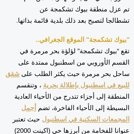
تم عزل منطقة بيوك تشكمجة عن
تشطالجا
لتصبح بعد ذلك
بلدية
قائمة بذاتها
.
"بيوك تشكمجة"
الموقع الجغرافي..
تقع “بيوك تشكمجة”
لؤلؤة بحر مرمرة
في
القسم الأور
و
بي من اسطنبول م
متدة
على
ساحل بحر مرمرة حيث يكثر الطلب على
شقق
للبيع في اسطنبول بإطلالة بحرية
، وتنقسم
المنطقة
إ
لى أجزاء تتدرج من الأحياء العادية
البسيطة إلى الأحياء الفا
خرة
، تضم
أجمل
المجمعات السكنية في اسطنبول
حيث تعتبر
عنوانا للفخامة من
أبرزها
حي (اكينت 2000)