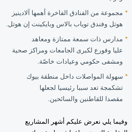
مجموعة من الفنادق
الفاخرة
أهمها آلادينيز
هوتل وفندق توياب بالاس وبايكينت إن هوتل
.
م
دارس
ذات سمعة ممتازة
ومعاهد
عليا
وفورع لكبرى الجامعات
ومراكز صحية
و
مشفى حكومي
وعيادات خاصّة
.
سهولة المواصلات داخل منطقة بيوك
تشكمجة تعد سببا رئيسيا لجعلها
مقصدا
للقاطنين وال
سائحين
.
وفيما يلي نعرض عليكم
أشهر المشاريع