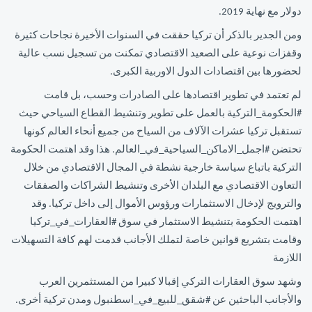
دولار مع نهاية 2019.
ومن الجدير بالذكر أن تركيا حققت في السنوات الأخيرة نجاحات كثيرة
وقفزات نوعية على الصعيد الاقتصادي تمكنت من تسجيل نسب عالية
لحضورها بين اقتصادات الدول الاوربية الكبرى.
لم تعتمد في تطوير اقتصادها على الصادرات وحسب، بل قامت
#الحكومة_التركية بالعمل على تطوير وتنشيط القطاع السياحي حيث
تستقبل تركيا عشرات الآلاف من السياح من جميع أنحاء العالم كونها
تحتضن #اجمل_الاماكن_السياحية_في_العالم. هذا وقد اهتمت الحكومة
التركية باتباع سياسة خارجية نشطة في المجال الاقتصادي من خلال
التعاون الاقتصادي مع البلدان الأخرى وتنشيط الشراكات والصفقات
والترويج لإدخال الاستثمارات ورؤوس الأموال إلى داخل تركيا. وقد
اهتمت الحكومة بتنشيط الاستثمار في سوق #العقارات_في_تركيا
وقامت بتشريع قوانين خاصة لتملك الأجانب قدمت لهم كافة التسهيلات
اللازمة
وشهد سوق العقارات التركي إقبالا كبيرا من المستثمرين العرب
والأجانب الباحثين عن #شقق_للبيع_في_اسطنبول ومدن تركية أخرى.