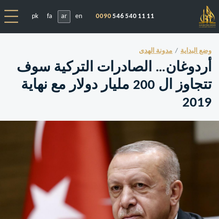
pk
fa
ar
en
0090
546 540 11 11
وضع البداية
مدونة الهدى
أردوغان… الصادرات التركية سوف
تتجاوز ال 200 مليار دولار مع نهاية
2019