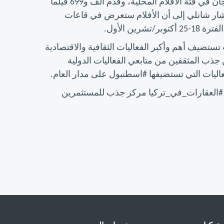
وبين شانلي أن 58 فيلما طويلا تقدموا للمشاركة في المهرجان في فئة الأفلام المحلية، وقدم ألف و699 فيلما
ة، وأشار شانلي إلى أن الأفلام ستعرض في قاعات
ن الأول.
ستضيف أهم وأكبر الفعاليات الثقافية والاقتصادية
ذب المثقفين من متابعي الفعاليات الدولية
ليات التي تستضيفها #اسطنبول على مدار العام.
 #العقارات_في_تركيا مركز جذب للمستثمرين