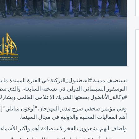
البوسفور السينمائي الدولي في نسخته السابعة، والذي تنظ
#وكالة_الأناضول بصفتها الشريك الإعلامي العالمي ويشارك بالمهرجان 38 فيل
وفي مؤتمر صحفي صرح مدير المهرجان "أوغون شانلي" إن 
أهم الفعاليات المحلية والدولية في مجال السينما.
وأضاف أنهم يشعرون بالفخر لاستضافة أهم وأكبر الأسماء ف