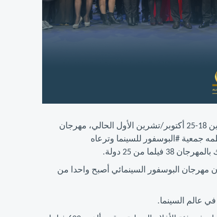
تستضيف مدينة #اسطنبول_التركية في الفترة الممتدة ما بين 18-25 أكتوبر/تشرين الأول الحالي، مهرجان
مه جمعية #البوسفور للسينما وترعاه
ما من 25 دولة.
مهرجان البوسفور السينمائي أصبح واحدا من
ي عالم السينما.