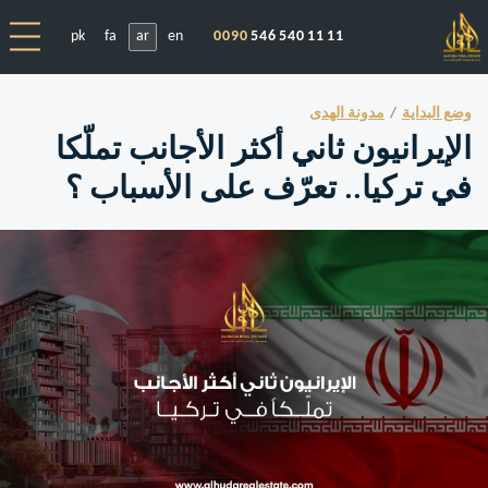
pk
fa
ar
en
0090
546 540 11 11
وضع البداية
مدونة الهدى
الإيرانيون ثاني أكثر الأجانب تملّكا
في تركيا.. تعرّف على الأسباب ؟