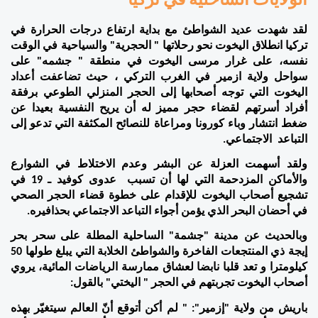
الولايات الساحلية في تركيا
لقد شهدت عديد الشواطئ مع بداية ارتفاع درجات الحرارة في 
تركيا انطلاق اليخوت نحو رحلاتها " الحجرية" والسياحية في الوقت 
نفسه، على غرار مرسى اليخوت في منطقة " جشمه" على 
سواحل ولاية ازمير في الغرب التركي ، حيث تضاعفت أعداد 
اليخوت التي توجه أصحابها إلى الحجر المنزلي الطوعي برفقة 
أفراد أسرتهم لقضاء حجر مميز له أن يريح النفسية بعيدا عن 
ضغط انتشار وباء كورونا ومراعاة للنصائح المكثفة التي تدعو إلى 
التباعد  الاجتماعي.
ولقد أسهمت العزلة عن البشر وعدم الاختلاط في الشوارع 
والأماكن المزدحمة التي لها أن تسبب  عدوى كوفيد ـ 19 في 
تشجيع أصحاب اليخوت للإقدام على خطوة قضاء الحجر الصحي 
في أحضان البحر الذي يؤمن أجواء التباعد الاجتماعي بحذافيره.
وبالحديث عن مدينة "جشمة" الساحلية المطلة على سحر بحر 
إيجة ذي المنتجعات الفاخرة والشواطئ الخلابة التي يبلغ طولها 50 
كيلومترا و تعد قلبا نابضا لعشاق ممارسة الرياضات المائية، يروي 
أصحاب اليخوت تجربتهم في الحجر " اليختي" بالقول: 
باريش من ولاية "إزمير": " لم أكن أتوقع أنّ العالم سيتغيّر بهذه 