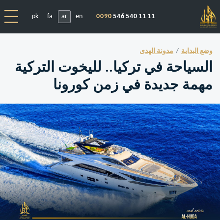
pk
fa
ar
en
0090
546 540 11 11
وضع البداية
مدونة الهدى
السياحة في تركيا.. لليخوت التركية
مهمة جديدة في زمن كورونا