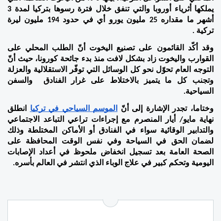
يملكها أثرياء أوروبا والتي تنفق خلال فترة رسوها بتركيا لمدة 3 
أشهر ما مقداره 25 مليون يورو أي في حدود 194 مليون ليرة 
تركية .
وقد أكّد القائمون على تصنيع اليخوت أنّ الطلب المحلي على 
القوارب واليخوت زاد بشكل لافت منذ بدء جائحة كورونا، حيث أنّ 
التوجه العام تحوّل نحو كل الوسائل التي توفّر الاستقلالية والعزلة 
وتجنب كل ما يتميز بالاختلاط على غرار الفنادق  والسفن 
السياحية. 
وختاما، تجدر الإشارة إلى أنّ 
الموسم السياحي في تركيا
 انطلق 
نهاية مايو/ أيار المنصرم مع إجراءات تراعي التباعد الاجتماعي 
والتدابير الوقائية سواء في الفنادق أو الأماكن المختلطة وذلك 
لضمان الحق في السياحة وفي نفس الوقت المحافظة على 
الصحة العامة بعد تسجيل انخفاض ملحوظ في أعداد الإصابات 
اليومية وتحكم كبير في علاج الوباء الذي انتشر في العالم بأسره. 