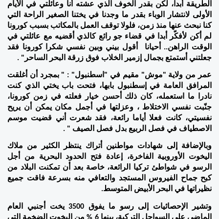
الطريقة أبدا، لكن بقدر الخوف الذي عشته أنا وعائلتي في الأيام 
الأولى لانتشار الوباء بقدر ما وجدنا في يختنا الصغير الراحة التي 
كنا نبحث عنها منذ زمن، فلولا توقف العمل بالمكاتب بسبب كورونا 
لم أكن لأفكّر أبدا في قضاء جو رائع كالذي أقضيه مع عائلتي في 
الوقت الراهن.. أحيانا  أقول بيني وبين نفسي شكرا كورونا فقد 
جعلتني أستمتع بجمال إزمير الخلاب فوق زرقة البحر الساحر" . 
عمر من ولاية "موش" مقيم في "اسطنبول" : " بمجرد أن أغلقت 
المرافق العامة في إسطنبول بابها، فتحت باب يختي الذي كنت 
نادرا ما استعمله، كان ذلك أحسن خيار فعلته في زمن كورونا، 
جنّبت نفسي الاختلاط ، وعزلتها في أجمل مكان يمكن أن يريح 
نفسيتي، كانت فعلا أياما رائعة، فقد شعرت أني قضيت موسم 
الاصطياف في فصل الربيع بدل فصل الصيف " . 
وبالإضافة إلى شهادات مواطنين أتراك ينتظر الكثير من ملاك 
اليخوت الأوروبية الفاخرة، إعادة فتح الحدود البحرية من أجل 
الرسو في شواطئ تركيا الرائعة، خاصة بعد أن تمكنت البلاد من 
كبح جماح الفيروس المستجد والتعافي منه بسرعة فاقت جميع 
نظيراتها في البحر الأبيض المتوسط. 
وتشير الإحصائيات إلى رسو ما يفوق 3500 يخت أجنبي العام 
الماضي على السواحل التركية، بينها 6 % من اليخوت الضخمة التي 