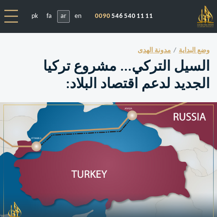
pk
fa
ar
en
0090
546 540 11 11
وضع البداية
مدونة الهدى
السيل التركي... مشروع تركيا
الجديد لدعم اقتصاد البلاد: