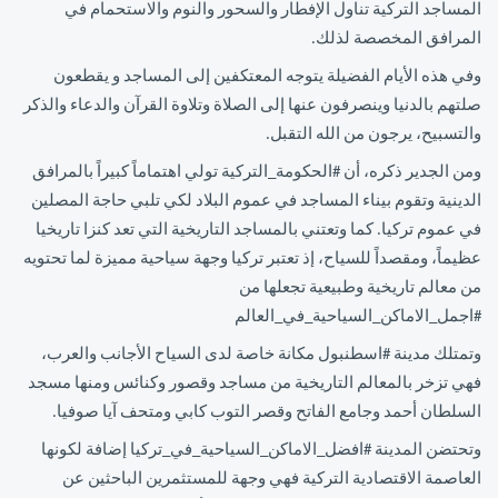
المساجد التركية تناول الإفطار والسحور والنوم والاستحمام في
المرافق المخصصة لذلك.
وفي هذه الأيام الفضيلة يتوجه المعتكفين إلى المساجد و يقطعون
صلتهم بالدنيا وينصرفون عنها إلى الصلاة وتلاوة القرآن والدعاء والذكر
والتسبيح، يرجون من الله التقبل.
ومن الجدير ذكره، أن #الحكومة_التركية تولي اهتماماً كبيراً بالمرافق
الدينية وتقوم بيناء المساجد في عموم البلاد لكي تلبي حاجة المصلين
في عموم تركيا. كما وتعتني بالمساجد التاريخية التي تعد كنزا تاريخيا
عظيماً، ومقصداً للسياح، إذ تعتبر تركيا وجهة سياحية مميزة لما تحتويه
من معالم تاريخية وطبيعية تجعلها من
#اجمل_الاماكن_السياحية_في_العالم
وتمتلك مدينة #اسطنبول مكانة خاصة لدى السياح الأجانب والعرب،
فهي تزخر بالمعالم التاريخية من مساجد وقصور وكنائس ومنها مسجد
السلطان أحمد وجامع الفاتح وقصر التوب كابي ومتحف آيا صوفيا.
وتحتضن المدينة #افضل_الاماكن_السياحية_في_تركيا إضافة لكونها
العاصمة الاقتصادية التركية فهي وجهة للمستثمرين الباحثين عن