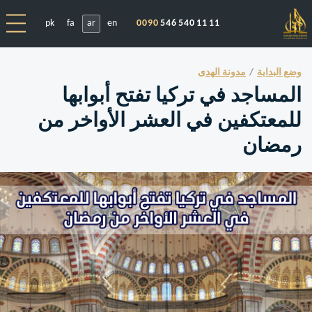
pk
fa
ar
en
0090
546 540 11 11
وضع البداية
مدونة الهدى
المساجد في تركيا تفتح أبوابها
للمعتكفين في العشر الأواخر من
رمضان