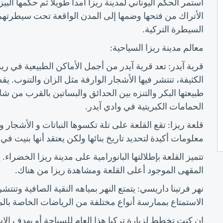
الأتراك من فتحها وضمها إلى المدن الواقعة تحت سيطرتهم 
السيطرة التركية.
معالم مدينة ريزا السياحية:
قرية آيدر: تعد قرية آيدر من أجمل الأماكن الطبيعية في ريز
الكثيفة، تنتشر فيها الأشجار الوارفة مثل الزان والتنوب. ي
طبيعتها البكر والتنزه بين الحدائق والبساتين بالقرب من ش
الحمامات الكبريتية في وادي آيدر.
قلعة ريزا: تقع القلعة على تلة تكسوها النباتات و الأشجار 
معلومات أكيدة لتحديد تاريخ بنائها ولكن يعتقد أنها بنيت 
تتميز القلعة بإطلالتها البانورامية على مدينة ريزا الخضرا
المقهى الموجود أعلى القلعة ومشاهدة ريزا من هناك.
نهر فرتينا داريسي: يتمتع النهر بمياهه النقية الصافية وتنتش
الاستمتاع بممارسة أنواع مختلفة من الرياضات الخاصة بال
إن كنت تخطط لزيارة تركيا هذا العام للسياحة أو بهدف ال