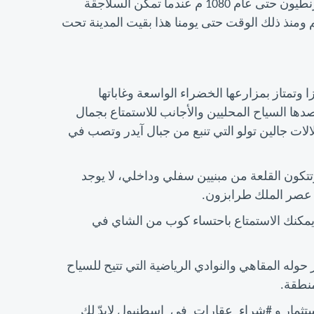
استمر الحكم اليوناني لمدينة ريزا أمدا طويلا ثم حكمها البيزنطيون حتى عام 1080 م عندما تمكن السلاجقة
ومنذ ذلك الوقت حتى يومنا هذا بقيت المدينة تحت
ا وتمتاز بمزارعها الخضراء الواسعة وغاباتها
قصدها السياح المحليين والأجانب للاستمتاع بجمال
لالات جالين تولو التي تنبع من جبال آيدر وتصب في
وتتكون القلعة من مبنيين سفلي وداخلي، لا يوجد
في عصر الملك طرابزون.
ء. يمكنك الاستمتاع باحتساء كوب من الشاي في
ر حوله المقاهي والنوادي الرياضية التي تتيح للسياح
منطقة.
استثمار و #شراء_عقارات_في_اسطنبول لابدّ لك