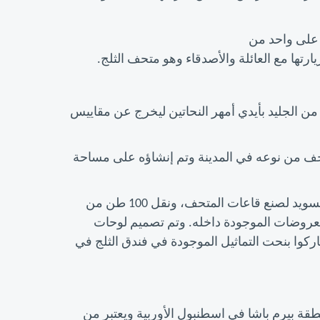
 على واحد من
ها مع العائلة والأصدقاء وهو متحف الثلج.
 الجليد بأيدي أمهر النحاتين ليخرج عن مقاييس
ي مدينة اسطنبول عام 2010م كأول متحف من نوعه في المدينة وتم إنشاؤه على مساحة
أحضر حوالي 70 طن من الجليد من منطقة نهر تورن من السويد لصنع قاعات المتحف، ونقل 100 طن من
عروضات الموجودة داخله. وتم تصميم لوحات
ركوا بنحت التماثيل الموجودة في فندق الثلج في
ة بيرم باشا في اسطنبول الأوربية ويعتبر من