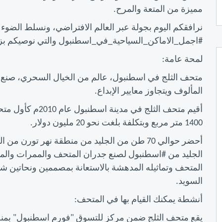
مميزة من المتعة والمرح.
نرافقكم اليوم بجولة عبر العالم الافتراضي، ونسلط الضوء
#اجمل_الاماكن_السياحية_في_اسطنبول والتي نوصيكم بزيارت
لمحة عامة:
متحف الثلج في اسطنبول، عالم من الخيال السحري، صنع من
المألوف ويتجاوز معايير الإبداع.
أقيم متحف الثلج ف
1400 متر مربع وبتكلفة بلغت نحو 20 مليون دولار.
الجليد من #اسطنبول لصنع جدران المتحف والممرات والم
المتحف وتماثيله المدهشة بالاستعانة بمصممين ونحاتين شا
السويد.
أنشطة يمكنك القيام بها في المتحف:
يقع متحف الثلج ضمن مركز للتسوق "فورم اسطنبول" بمنطق