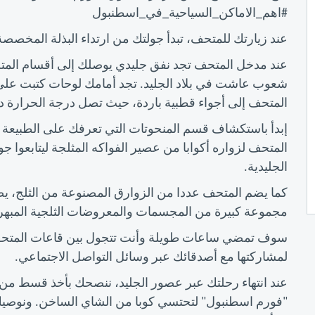
#اهم_الاماكن_السياحية_في_اسطنبول
عند زيارتك للمتحف، تبدأ جولتك من ارتداء البذلة المخصصة
عند مدخل المتحف تجد نفق جليدي يوصلك إلى أقسام المتحف
شعوب عاشت في بلاد الجليد. تجد أمامك لوحات كتبت على
المتحف إلى أجواء قطبية باردة، حيث تصل درجة الحرارة داخل المتحف إلى
إبدأ باستكشاف قسم المنحوتات التي تعرفك على الطبيعة الا
المتحف لزواره أكوابا من عصير الفواكه المثلجة ليتابعوا ج
الجليدية.
مجموعة كبيرة من المجسمات والمعروضات الثلجية المبهر
سوف تمضي ساعات طويلة وأنت تتجول بين قاعات المتحف الث
لمشاركتها مع أصدقائك عبر وسائل التواصل الاجتماعي.
عند انتهاء رحلتك عبر عصور الجليد، ننصحك بأخذ قسط من
"فورم اسطنبول" لتحتسي كوبا من الشاي الساخن. ونوصيك با