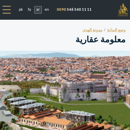
pk
fa
ar
en
0090
546 540 11 11
وضع البداية
مدونة الهدى
معلومة عقارية