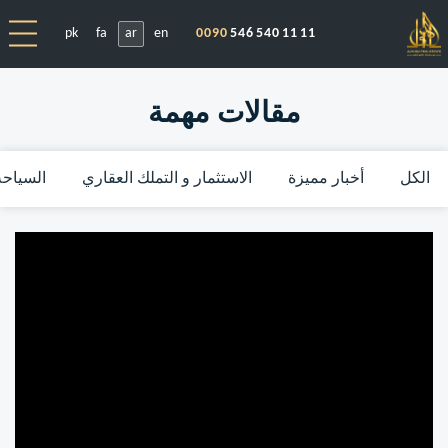
pk
fa
ar
en
0090
546 540 11 11
مقالات مهمة
الكل
أخبار مميزة
الاستثمار و التملك العقاري
السياحة