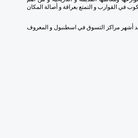
الأنشطة السياحية هناك التجول في فينيسيا من خلال ركوب في القوارب و التمتع بعراقة و أصالة المكان 
في مقال اليوم سنقوم بجولة في فينيسيا مول و هو  أحد أشهر مراكز التسوق في اسطنبول و المعروف 