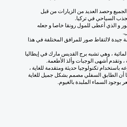
حاز التصميم المذهل لمول اسطنبول فينيسيا على ثناء الجميع وحصد العديد من الزيارات من قبل 
جذب السياحي في تركيا.
يتمتع المكان بوجود قناة مائية يعلوها مجموعة من الجسور و الذي أعطى للمول رونقا خاصا و جعله 
.
يمكنك قضاء وقت ممتع في فينيسيا مول اذ يمنحك فرصة جيدة لالتقاط صور للمرافق المختلفة في هذا 
ويتوسط الساحة برج يطل على مناظر جميلة للممرات المائية ، وهي تشبه برج القديس مارك في إيطاليا 
، وتقدم أشهى الوجبات وألذ الأطعمة.
تصميم مركز فينيسيا للتسوق في اسطنبول فريد من نوعه باستخدام تكنولوجيا حديثة ومتقدمة للغاية ، 
فبالإضافة إلى التصميم الرائع  لمركز التسوق وجدنا أيضًا أن الطابق السفلي مصمم بشكل جميل للغاية 
ر بوجود السماء الملبدة بالغيوم. 