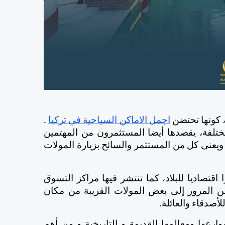
 كونها تحتضن 
اجمل الاماكن السياحية في تركيا
 . 
وكما يأتيها السياح من الجنسيات العربية والأجنبية المختلفة، يقصدها أيضا المستثمرون من المهتمين 
بشراء شقق في إسطنبول بطرفيها الآسيوي والأوربي. ويعنى كل من المستثمر والسائح بزيارة المولات 
تعد مدينة اسطنبول عاصمة السياحة والتجارة، ومركزا اقتصاديا للبلاد، كما تنتشر فيها مراكز التسوق 
الكبرى. فإذا قررت زيارة المدينة العريقة، لا بد لك من المرور إلى بعض المولات القريبة من مكان 
أصدقاء والعائلة.
 المعروفة بشوارعها ومعالمها القديمة و التاريخية و من أهم 