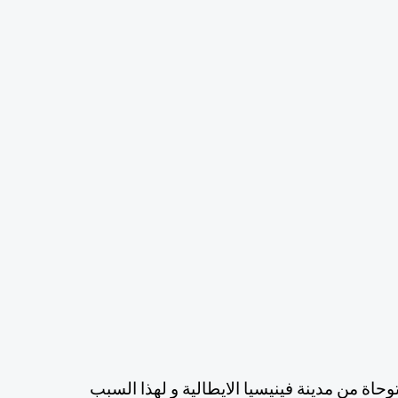
تم بناء مول فينيسيا في اسطنبول عن طريق فكرة مستوحاة من مدينة فينيسيا الايطالية و لهذا السبب 