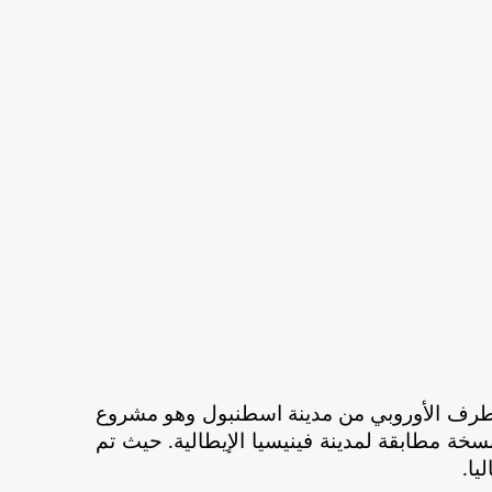
يقع مول فينيسيا في منطقة غازي عثمان باشا على الطرف الأوروبي من مدينة اسطنبول وهو مشروع 
عمراني ضخم، تم بناؤه بطراز عصري ومتكامل، ويعد نسخة مطابقة لمدينة فينيسيا الإيطالية. حيث تم 
يا.