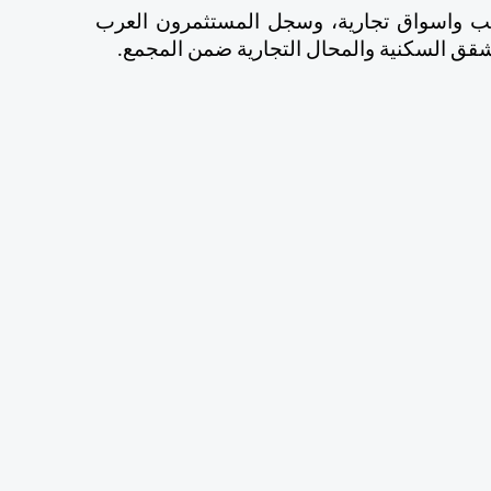
ويتكون مول فينيسيا من وحدات سكنية فاخرة ومكاتب واسواق تجارية، وسجل المستثمرون العرب 
شقق السكنية والمحال التجارية ضمن المجمع.