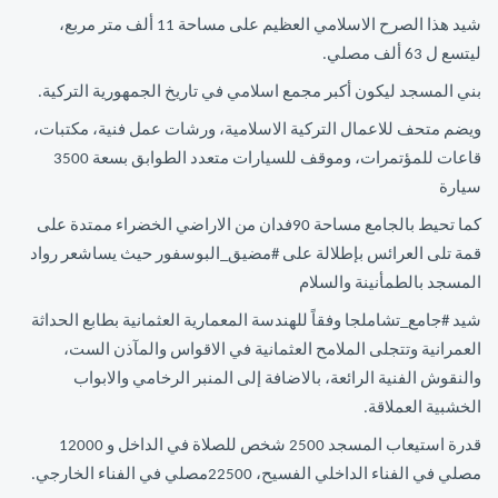
شيد هذا الصرح الاسلامي العظيم على مساحة 11 ألف متر مربع،
ليتسع ل 63 ألف مصلي.
بني المسجد ليكون أكبر مجمع اسلامي في تاريخ الجمهورية التركية.
ويضم متحف للاعمال التركية الاسلامية، ورشات عمل فنية، مكتبات،
قاعات للمؤتمرات، وموقف للسيارات متعدد الطوابق بسعة 3500
سيارة
كما تحيط بالجامع مساحة 90فدان من الاراضي الخضراء ممتدة على
قمة تلى العرائس بإطلالة على #مضيق_البوسفور حيث يساشعر رواد
المسجد بالطمأنينة والسلام
شيد #جامع_تشاملجا وفقاً للهندسة المعمارية العثمانية بطابع الحداثة
العمرانية وتتجلى الملامح العثمانية في الاقواس والمآذن الست،
والنقوش الفنية الرائعة، بالاضافة إلى المنبر الرخامي والابواب
الخشبية العملاقة.
قدرة استيعاب المسجد 2500 شخص للصلاة في الداخل و 12000
مصلي في الفناء الداخلي الفسيح، 22500مصلي في الفناء الخارجي.