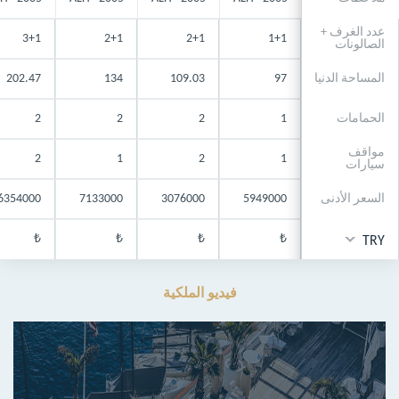
عدد الغرف +
3+1
2+1
2+1
1+1
الصالونات
المساحة الدنيا
97
109.03
134
202.47
الحمامات
1
2
2
2
مواقف
2
1
2
1
سيارات
السعر الأدنى
5949000
3076000
7133000
6354000
₺
₺
₺
₺
TRY
فيديو الملكية