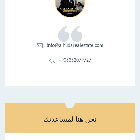
info@alhudarealestate.com
+905352079727
نحن هنا لمساعدتك