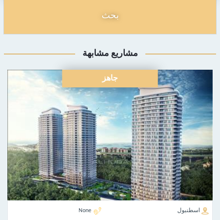
بحث
مشاريع مشابهة
جاهز
اسطنبول
None