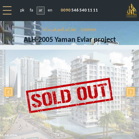
pk
fa
ar
en
0090
546 540 11 11
Catalogue
عقارات للبيع في تركيا
ALH-2005 Yaman Evlar project