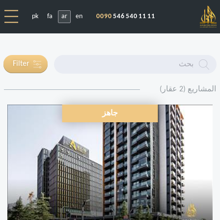
pk
fa
ar
en
0090
546 540 11 11
Enter
Filter
text
المشاريع (2 عقار)
جاهز