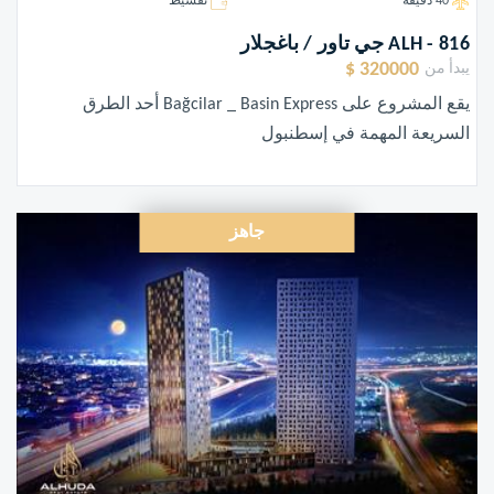
40 دقيقة
تقسيط
ALH - 816 جي تاور / باغجلار
320000 $
يبدأ من
يقع المشروع على Bağcilar _ Basin Express أحد الطرق
السريعة المهمة في إسطنبول
جاهز