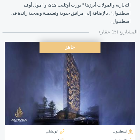
التجارية والمولات أبرزها " بورت أوتليت 212، و" مول أوف
اسطنبول"، بالإضافة إلى مرافق حيوية وتعليمية وصحية رائدة في
اسطنبول .
المشاريع (15 عقار)
جاهز
اسطنبول
غونشلي