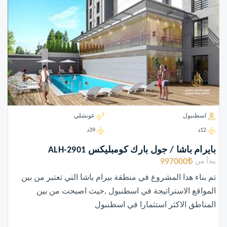
اسطنبول
غونشلي
12د
39د
بايرام باشا / جول بارك كومبليكس ALH-2901
997000₺
يبدأ من
تم بناء هدا المشروع في منطقة بيرام باشا التي تعتبر من بين
المواقع الاستراتيجة في اسطنبول ,حيث اصبحت من بين
المناطق الاكثر استثمارا في اسطنبول