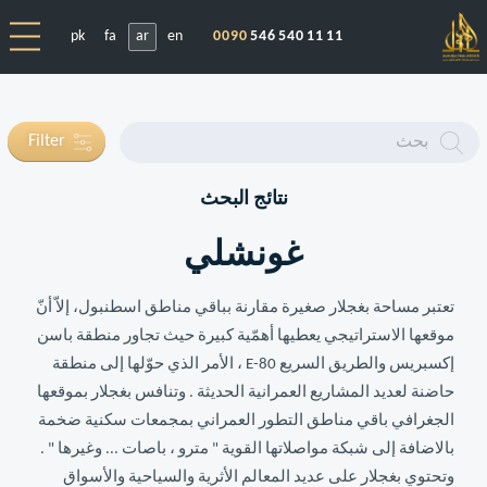
pk
fa
ar
en
0090
546 540 11 11
Enter
Filter
text
نتائج البحث
غونشلي
تعتبر مساحة بغجلار صغيرة مقارنة بباقي مناطق اسطنبول، إلاّ أنّ
موقعها الاستراتيجي يعطيها أهمّية كبيرة حيث تجاور منطقة باسن
إكسبريس والطريق السريع E-80 ، الأمر الذي حوّلها إلى منطقة
حاضنة لعديد المشاريع العمرانية الحديثة . وتنافس بغجلار بموقعها
الجغرافي باقي مناطق التطور العمراني بمجمعات سكنية ضخمة
بالاضافة إلى شبكة مواصلاتها القوية " مترو ، باصات ... وغيرها " .
وتحتوي بغجلار على عديد المعالم الأثرية والسياحية والأسواق