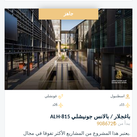
جاهز
اسطنبول
غونشلي
15د
26د
باغجلار / بالانس جونيشلي ALH-815
908672₺
يبدأ من
.يعتبر هذا المشروع من المشاريع الأكثر تفوقا في مجال