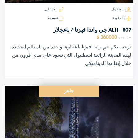
اسطنبول
غونشلي
12 دقيقة
تقسيط
ALH - 807 جي واندا فيزتا / باغجلار
360000 $
يبدأ من
ترحب بكم جي واندا فيزتا باعتبارها واحدة من المعالم الجديدة
لهذه المدينة الرائعة اسطنبول التي تسود على مدى قرون من
خلال إيقاعها الديناميكي
جاهز