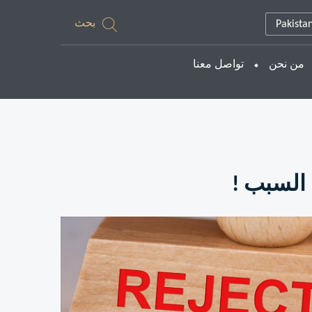
بحث
Pakista
من نحن
تواصل معنا
 السبب !