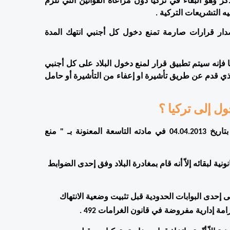
إلاّ أنّ  بعض الأجانب اختاروا منهجا آخر يخالف الطرق الآنفة الذكر وهو البقاء في تركيا دون مراعاة القوانين التي تلزم 
 التشريعات التركية . 
ودفعت هذه الوضعية اللاقانونية السلطات في تركيا إلى استصدار قرارات صارمة تمنع دخول كل أجنبي انتهك المدة 
وحسب ما ورد في بيانات المديرية العامة لإدارة الهجرة في تركيا فإنه سيتم تطبيق قرار لمنع دخول البلاد على كل أجنبي 
تجاوز المدة القانونية المسموحة لبقائه في تركيا  سواء الأجنبي الذي قدم عن طريق تأشيرة او إعفاء من التأشيرة أو حامل 
ل إلى تركيا ؟ 
ينص قانون الأجانب والحماية الدولية المرقم بـ 6458 والصادر بتاريخ 04.04.2013 في مادته التاسعة المعنونة بـ " منع 
يستثنى من قرار منع الدخول إلى تركيا كل أجنبي تجاوز المدة القانونية لبقائه إلاّ أنه قام بمغادرة البلاد وفق إحدى الضوابط 
عدم تجاوز مدة 3 أشهر من تاريخ الانتهاك مع التوجه الطوعي إلى إحدى البوابات الحدودية قبل تثبيت وضعية الانتهاك 
 إدارية مفروضة في قانون الغرامات 492 . 