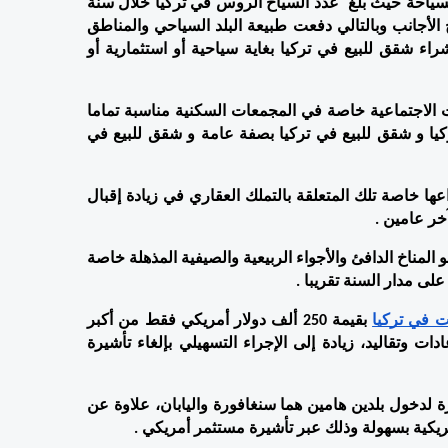
وشكلت تركيا على مدار عقد كامل وجهة الروس المفضلة في السياحة حيث بلغ  عدد السياح الروس في تركيا خلال سنة 
2019 ما يفوق 7 ملايين سائح أي بنسبة 14 % من إجمالي السياح الأجانب وبالتالي دفعت طبيعة البلد السياحي والمناطق 
الساحرة فيه بالكثير من السياح الروس إلى التفكير جديا في شراء شقق للبيع في تركيا بغاية سياحية أو استثمارية أو 
وكما ذكرنا سالفا فإنّ جودة البناء ومواده والتشطيبات والخدمات الاجتماعية خاصة في المجمعات السكنية مناسبة تماما 
للذوق الروسي وبالتالي زادت نسبة الإقبال على عقارات في تركيا و شقق للبيع في تركيا بصفة عامة و شقق للبيع في 
من جهته أسهم انخفاض تكاليف المعيشة والضرائب بمختلف أنواعها خاصة تلك المتعلقة بالتملك العقاري في زيادة إقبال 
خر عامين .
ومن الميزات التي اختار الروس تركيا من أجلها للتملك العقاري هو المناخ الدافئ والأجواء الربيعية والصيفية المذهلة خاصة 
لى مدار السنة تقريبا .
ت في تركيا
 بقيمة 250 ألف دولار أمريكي فقط من أكبر 
الحوافز التي ساعدت الروس الذين أبهروا بتركيا بلدا، ثقافة وعادات وتقاليد، زيادة إلى الإجراء التسهيلي بإلغاء تأشيرة 
 للروس فرصة إلغاء التأشيرة لدخول بلدين هامين هما سنغافورة واليابان، علاوة عن 
يكية بسهولة وذلك عبر تأشيرة مستثمر أمريكي .