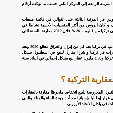
 أو شراء شقق للبيع في تركيا من 200% إلى 500 % أي من المرتبة الرابعة إلى المركز الثاني حسب ما تؤكده أرقام 
وقد حل في العالم الماضي ومطلع السنة الجارية 2020 ، الروس في المرتبة الثالثة على التوالي في قائمة مبيعات 
العقارات في تركيا و خاصة في قائمة شقق للبيع في اسطنبول، و كان الروس من أكثر الجنسيات الأجنبية نشاطا في 
السوق العقارية التركية، حيث تضاعفت نسبة شراء شقق للبيع في تركيا من قبلهم بـ 26 % خلال 2019 مقارنة بالسنة التي 
وجاء ترتيب الروس ضمن قائمة أكبر المستهلكين العقاريين الأجانب في تركيا بعد كل من إيران والعراق مطلع 2020 وبعد 
كل من العراق وإيران خلال سنة 2019 ، حيث قاموا بشراء عقارات في تركيا و شراء منازل للبيع في اسطنبول بشكل 
مكثف بلغ 2893 عقارا من بين 46 ألف عقار تّم بيعه للأجانب في تركيا و1.35 مليون عقار بيع بشكل إجمالي في البلاد سنة 
قارية التركية ؟
لقد وجد المستثمرون الروس في عقارات في تركيا و شقق اسطنبول المعروضة للبيع انخفاضا ملحوظا مقارنة بالعقارات 
المحلية أو تلك التي كانوا يقبلون عليها في دول أوروبا الغربية على غرار إيطاليا وإسبانيا مع أخذ جودة البناء والمناخ والبنى 
ت في بلدان الاتحاد الأوروبي.