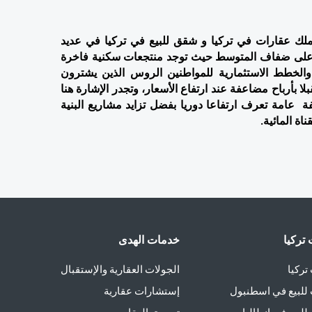
حسب ما توضحه أغلب الإحصائيات فإن الروس قاموا بعملية تملك عقارات في تركيا و شقق للبيع في تركيا في عديد 
المدن لكن أكثرها إقبالا من طرفهم كانت مدينتي أنطاليا و ألانيا على ضفاف المتوسط حيث توجد منتجعات سكنية فاخرة 
مناسبة تماما للاستثمار بعوائد ربحية مضمونة وهو ما يتوافق والخطط الاستثمارية للمواطنين الروس الذين يشترون 
عقارات في تركيا و شقق للبيع في تركيا بغرض إعادة بيعها مستقبلا بأرباح مضاعفة عند ارتفاع الأسعار، وتجدر الإشارة هنا 
إلى أنّ أسعار المنازل في تركيا وأسعار العقارات في تركيا بصفة  عامة تعرف ارتفاعا دوريا بفضل تزايد مشاريع البنية 
اة المائية.
تركيا
خدمات الهدى
تركيا
الجولات العقارية والإستقبال
للبيع في اسطنبول
إستشارات عقارية