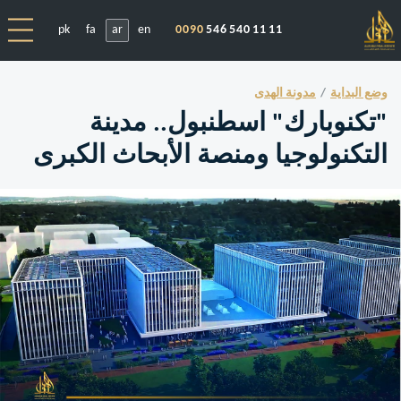
pk
fa
ar
en
0090
546 540 11 11
وضع البداية
مدونة الهدى
"تكنوبارك" اسطنبول.. مدينة
التكنولوجيا ومنصة الأبحاث الكبرى