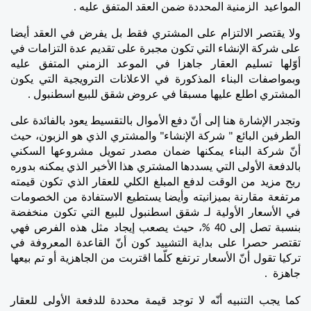
المواعيد  الزمنية المحددة ضمن العقد المتفق عليه .
ولا يقتصر الالتزام على المشتري فقط بل يفرض في العقد أيضا 
على شركة الإنشاء التي تكون مجبرة على تقديم عدة التزامات في 
أوّلها تسليم العقار جاهزا في الموعد الزمني المتفق عليه 
وبمواصفات البناء المذكورة في الاعلانات الترويجية التي يكون 
المشتري اطلع عليها مسبقا في عروض شقق للبيع اسطنبول .
وتجدر الإشارة هنا إلى أنّ دفع الأموال بالتقسيط يعود بالفائدة على 
الطرفين البائع " شركة الإنشاء" والمشتري الذي هو الزبون، حيث 
أنّ شركة البناء يمكنها ضمان مصدر تمويل مشروعها السكني 
بالدفعة الأولى التي يسددها المشتري هذا الأخير الذي يمكنه بدوره 
ربح مزيد من الوقت لدفع المبلغ الكلي للعقار الذي تكون قيمته 
مرتفعة مقارنة بميزانيته وأيضا يستطيع الاستفادة من الخصومات 
في الأسعار الأولية لـ شقق اسطنبول للبيع التي تكون منخفضة 
بنسبة تصل إلى 40 %، حيث يصعب إيجاد مثل هذه الفرص فهي 
تقتصر حصرا على بداية التشييد كون أنّ القاعدة المعروفة في 
تركيا تقول أنّ الأسعار ترتفع كلّما اقتربت من الجاهزية أو تم بيعها 
جاهزة  .
كما يجب التنبيه أنّه لا توجد قيمة محددة للدفعة الأولى للعقار 