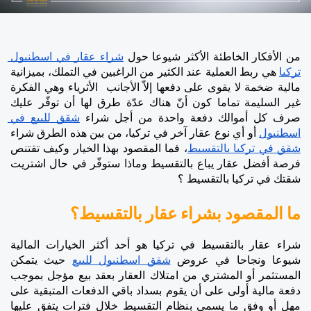
من الأفكار الخاطئة الأكثر شيوعا حول 
شراء عقار في اسطنبول 
تركيا
 هي ربط العملية عند الكثير من الراغبين في التملك، بميزانية 
مالية ضخمة لا يقوى على دفعها إلاّ الأجانب  الأثرياء وهي الفكرة 
غير السليمة تماما كون أنّ هناك عدّة طرق لها أن توفّر عليك 
صرف كل أموالك دفعة واحدة من أجل شراء 
شقق للبيع في 
اسطنبول
 أو أي نوع عقار آخر في تركيا، من بين هذه الطرق شراء 
شقق في تركيا بالتقسيط
، فما المقصود بهذا الخيار وكيف تقتنص 
فرصة أفضل عقار يباع بالتقسيط وماذا ستوفّر في حال اشتريت 
شقتك في تركيا بالتقسيط ؟
ما المقصود بشراء عقار بالتقسيط؟
شراء عقار بالتقسيط في تركيا هو أحد أكثر الخيارات المالية 
شيوعا ونجاحا في عروض 
شقق اسطنبول للبيع
 حيث يتمكن 
المستثمر أو المشتري من امتلاك العقار بعقد بيع مؤجل بموجب 
دفعة مالية أولى على أن يقوم بسداد باقي الدفعات المتبقية على 
مهل أو وفق ما يسمى بنظام التقسيط خلال فترات يتفق عليها 