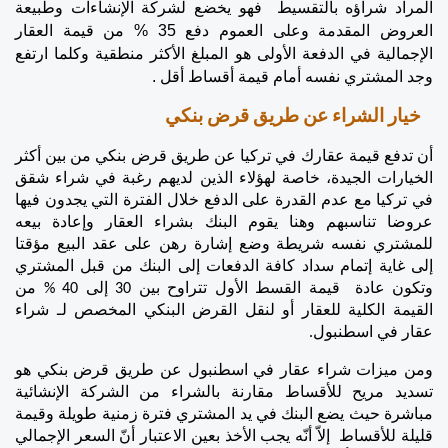
المراد شراؤه بالتقسيط  فهو يخضع لشركة الإنشاءات وطبيعة 
العروض المقدمة وعلى العموم دفع 35 % من قيمة العقار 
الإجمالية في الدفعة الأولى هو المبلغ الأكثر منطقية وكلما ارتفع 
وجد المشتري نفسه أمام قيمة أقساط أقل .
خيار الشراء عن طريق قرض بنكي
أن تدفع قيمة عقارك في تركيا عن طريق قرض بنكي من بين أكثر 
الخيارات الجيدة، خاصة لهؤلاء الذين لديهم رغبة في شراء شقق 
في تركيا مع عدم القدرة على الدفع خلال الفترة التي يجدون فيها 
عروضا تناسبهم وهنا يقوم البنك بشراء العقار وإعادة بيعه 
للمشتري نفسه شريطة وضع إشارة رهن على عقد البيع مؤقتا 
إلى غاية إتمام سداد كافة الدفعات إلى البنك من قبل المشتري 
وتكون عادة  قيمة القسط الأول تتراوح بين 30 إلى 40 % من 
القيمة الكلية للعقار أو لنقل القرض البنكي المخصص لـ شراء 
عقار في اسطنبول.
ومن ميزات شراء عقار في اسطنبول عن طريق قرض بنكي هو 
تسديد مريح للأقساط مقارنة بالشراء من الشركة الإنشائية 
مباشرة حيث يضع البنك في يد المشتري فترة زمنية طويلة وقيمة 
قليلة للأقساط  إلاّ أنّه يجب الأخذ بعين الاعتبار أنّ السعر الإجمالي 