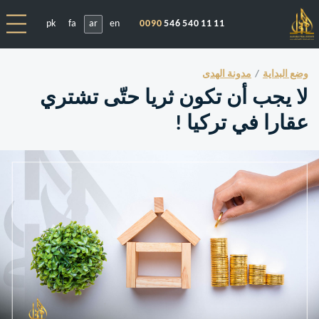
pk
fa
ar
en
0090
546 540 11 11
وضع البداية
مدونة الهدى
لا يجب أن تكون ثريا حتّى تشتري
عقارا في تركيا !