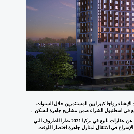
مثلما ما عرفت شقق للبيع في اسطنبول شقق للبيع في تركيا قيد الإنشاء رواجا كبيرا بين المستثمرين خلال السنوات 
يع في اسطنبول الشراء ضمن مشاريع جاهزة للسكن  .
وتكتسي شقق للبيع في اسطنبول جاهزة، صيتا كبيرا بين الباحثين عن عقارات للبيع في تركيا 2021 نظرا للظروف التي 
يعيشها العالم والمتمثلة في جائحة كورونا ، وأيضا رغبة العديد في الإسراع في الانتقال لمنازل جاهزة اختصارا للوقت 