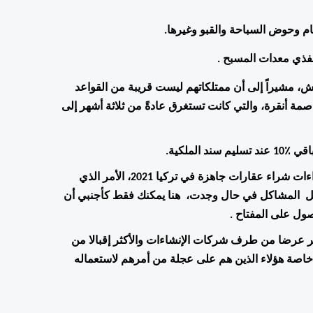
م وحوض السباحة والقبو وغيرها.
ذي معدات المسبح .
يجب على أي مشتري أجنبي في تركيا الحصول على إذن من الجيش، مشيراً إلى أن ممتلكاتهم ليست قريبة من القواعد 
العسكرية، في الماضي، كان عليك تقديم متطلبات خاصة في العاصمة أنقرة، والتي كانت تستغرق عادةً من ثلاثة أشهر إلى 
عليك أن تختار وكلاء عقاريين ومحامين جيدين بعناية للتكفل بإجراءات شراء عقارات جاهزة في تركيا 2021، الأمر الذي 
يوفر عنك كل ما يخص خطوات الإجراءات وأيضا طرح الأسئلة وحل  المشاكل في حال وجدت،  هنا يمكنك فقط كأجنبي أن 
صول على المفتاح .
يعتبر العقار الجاهز في اسطنبول أو تركيا ، من بين العقارات الأكثر عرضا من طرف شركات الإنشاءات والأكثر إقبالا من 
طرف المستثمرين الراغبين في شراء شقق للبيع في تركيا 2021 خاصة هؤلاء الذين هم على عجلة من أمرهم لاستعماله 