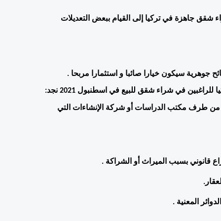
من العيوب أيضا اضطرار الكثير من المستثمرين الذين قاموا بشراء شقق جاهزة في تركيا إلى القيام ببعض التعديلات 
ح جوهرية سيكون خيارا صائبا و استثمارا مربحا .
لراغبين في شراء شقق للبيع في اسطنبول 2021 نجد:
احصل على مخططات تصميم المنزل أو الشقة داخليا وخارجيا من طرف مكتب الدراسات أو شركة الإنشاءات التي 
اع قانوني بسبب الميراث أو الشراكة .
عقار.
ائر المعنية .