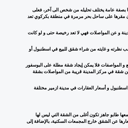
يختلف موضوع مثل أسعار شقق للبيع في اسطنبول جاهزة وتركيا بصفة عامة يختلف تحليله من شخص الى آخر، فعلى 
سبيل المثال، شقة جديدة غرفتين و صالون بـ 300 ألف دولار يكون مقرها على ساحل بحر مرمرة في منطقة بكركوي تعد 
 أما نفس مواصفات الشقة في منطقة اخرى بعيدة عن مركز المدينة و عن المواصلات فهي لا تعد رخيصة حتى و لو كانت 
إذن غلاء أو رخص الشقة أو العقار في تركيا يحددها المستثمر حسب نظرته و غايته من شراء شقق للبيع في اسطنبول أو 
 أسعار شقق للبيع في تركيا تختلف بين شقة وأخرى حسب الموقع و المواصفات فلا يمكن إيجاد شقة مطلة على البوسفور 
بنفس السعر مع شقة مطلة على البحر، كذلك لا يمكن المقارنة بين شقة في مركز المدينة قريبة من المواصلات بشقة 
وتختلف أيضا الأسعار بين مدينة وأخرى فمثلا أسعار العقارات في اسطنبول و أسعار العقارات في مدينة ازمير مختلفة 
وللطابو دور كبير في تحديد سعر الشقق في تركيا،  فالشقة التي معها طابو جاهز تكون أغلى من الشقة التي ليس لها 
طابو،  ايضا لا ننسى ان الشقق في المجمعات السكنية تختلف اسعارها عن الشقق خارج المجمعات السكنية، بالإضافة إلى 