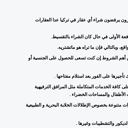
رغم أنّ الكثير يتوجهون إلى العقارات قيد الإنشاء ، إلاّ أنّ هناك آخرون يرفضون شراء أي عقار في تركيا عدا العقارات 
دفعة الأولى في حال كان الشراء بالتقسيط.
ع، وبالتالي فإن ما تراه هو ماتشتريه.
صك الملكية جاهز ويتم تسجيل العقار باسمك في الطابو، وهذا من أهم الشروط إن كنت تسعى للحصول على الجنسية أو 
تأجيرها على الفور بعد استلام مفتاحها 
.
احتواء العقار الجاهز للبيع في تركيا 2021 ضمن مجمعات سكنية على كافة الخدمات المتكاملة مثل المرافق الترفيهية 
 الأطفال والمساحات الخضراء .
 من النوع الجاهز، خيارات متنوعة بخصوص الإطلالات الخلابة البحرية و الطبيعية 
لديكور والتشطيبات وغيرها .