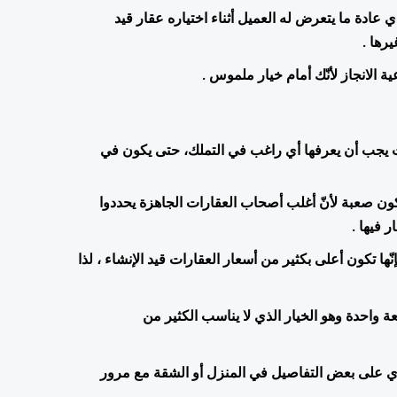
يجعل العقار الجاهز خيارك سهلا، ويوفر عنك التشويش الذهني الذي عادة ما يتعرض له العميل أثناء اختياره عقار قيد 
رها .
الانجاز لأنّك أمام خيار ملموس .
مثلما يكتسب شراء عقار جاهز مزايا عديدة ، عليه عيوب وسلبيات يجب أن يعرفها أي راغب في التملك، حتى يكون في 
من عيوب شراء عقار جاهز هي أنّ عملية التفاوض حول السعر تكون صعبة لأنّ أغلب أصحاب العقارات الجاهزة يحددوا 
 فيها .
بخصوص أسعار العقارات الجاهزة في اسطنبول أو تركيا عموما فإنّها تكون أعلى بكثير من أسعار العقارات قيد الإنشاء ، لذا 
آلية الدفع أثناء شراء عقار جاهز  2021 تكون في غالب الأحيان دفعة واحدة وهو الخيار الذي لا يناسب الكثير من 
ومن بين سلبيات شراء عقار جاهز عدم رضا المستثمر أو المشتري على بعض التفاصيل في المنزل أو الشقة مع مرور 