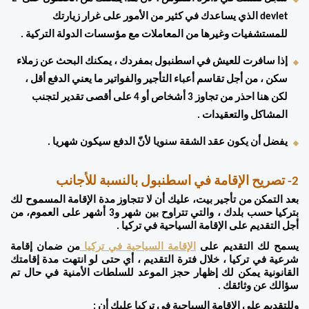
devlet الذي يساعدك في كثير من الأمور على غرار زيارتك 
للمستشفيات وغيرها من المعاملات مع مؤسسات الدولة التركية . 
إذا سافرت للعيش في اسطنبول بمفردك ، يمكنك البحث عن زملاء 
سكن ، من أجل تقاسم أعباء التأجير والفواتير ما يعني الدفع أقل ، 
لكن هنا احذر من تجاوز 3 أشخاص أو 4 على أقصى تقدير لتجنب 
المشاكل والتعقيدات . 
يفضل أن يكون عقد الشقة سنويا لأنّ الدفع سيكون شهريا . 
2- تصريح الإقامة في اسطنبول بالنسبة للأجانب 
بعد التمكن من تأجير بيت، عليك أن لا تتجاوز مدة الإقامة المسموح لك 
بتركيا حسب بلدك ، والتي تتراوح بين شهر و3 أشهر على العموم، من 
أجل التقديم على الإقامة السياحية في تركيا . 
يسمح لك التقديم على 
الإقامة السياحية في تركيا 
من ضمان إقامة 
شرعية في تركيا ، خلال فترة التقديم ، أي حتى لو انتهت مدة إقامتك 
القانونية يمكن لك إظهار حجز الموعد للسلطات الأمنية في حال تم 
سؤالك عن وثائقك . 
وللتقديم على الإقامة السياحية في تركيا عليك أن : 