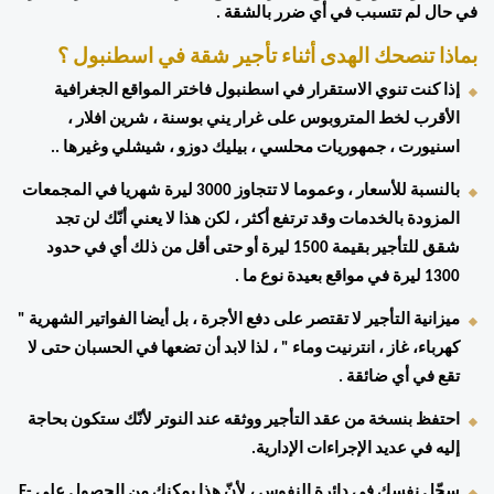
في حال لم تتسبب في أي ضرر بالشقة . 
بماذا تنصحك الهدى أثناء تأجير شقة في اسطنبول ؟ 
إذا كنت تنوي الاستقرار في اسطنبول فاختر المواقع الجغرافية 
الأقرب لخط المتروبوس على غرار يني بوسنة ، شرين افلار ، 
اسنيورت ، جمهوريات محلسي ، بيليك دوزو ، شيشلي وغيرها .. 
بالنسبة للأسعار ، وعموما لا تتجاوز 3000 ليرة شهريا في المجمعات 
المزودة بالخدمات وقد ترتفع أكثر ، لكن هذا لا يعني أنّك لن تجد 
شقق للتأجير بقيمة 1500 ليرة أو حتى أقل من ذلك أي في حدود 
1300 ليرة في مواقع بعيدة نوع ما . 
ميزانية التأجير لا تقتصر على دفع الأجرة ، بل أيضا الفواتير الشهرية " 
كهرباء، غاز ، انترنيت وماء " ، لذا لابد أن تضعها في الحسبان حتى لا 
تقع في أي ضائقة . 
احتفظ بنسخة من عقد التأجير ووثقه عند النوتر لأنّك ستكون بحاجة 
إليه في عديد الإجراءات الإدارية. 
سجّل نفسك في دائرة النفوس ، لأنّ هذا يمكنك من الحصول على E-