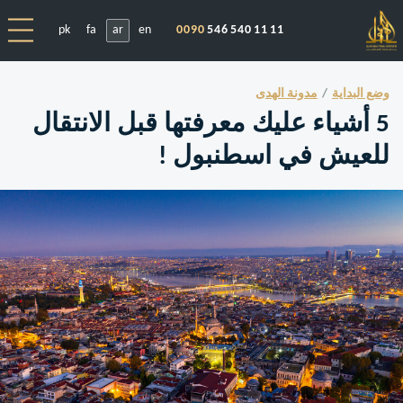
pk
fa
ar
en
0090
546 540 11 11
وضع البداية
مدونة الهدى
5 أشياء عليك معرفتها قبل الانتقال
للعيش في اسطنبول !