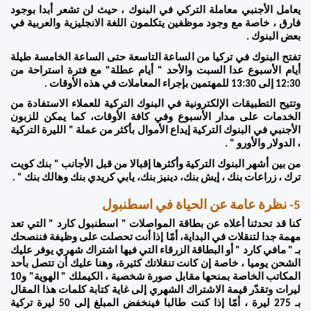
يعامل الأجنبي معاملة التركي في البنوك ، حيث لن تشعر أبدا بوجود 
فارق ، خاصة مع وجود موظفين يتكلمون اللغة الانجليزية والعربية في 
بعض البنوك . 
تفتح البنوك في تركيا من الساعة التاسعة حتى الساعة الخامسة طيلة 
أيام الأسبوع عدا السبت والأحد " أيام عطلة" مع فترة استراحة من 
12:30 إلى 13:30 للمهتمين بإجراء المعاملات في هذه الأوقات . 
وتتيح التطبيقات الإلكترونية في البنوك التركية للعملاء الاستفادة من 
الخدمات على مدار الأسبوع وفي كافة الأوقات، كما يمكن للزبون 
الأجنبي في البنوك التركية إيداع الأموال بأكثر من عملة " الليرة التركية 
، الدولار والأورو " . 
من بين أشهر البنوك التركية وأكثرها إقبالا من قبل الأجانب " بنك كويت 
ترك ، زراعات بنك ، إيش بنك، دينيز بنك، يابي كريدي بنك وهالك بنك " . 
5- نظرة عامة عن الحياة في اسطنبول  
كنا قد تحدثنا أعلاه عن بطاقة المواصلات " اسطنبول كارد " التي تعد 
مهمة جدا لتنقلات في البداية، أمّا إذا أنت تحصلت على وظيفة فننصحك 
بـ " مافي كارد " أو البطاقة الزرقاء التي فيها اشتراك شهري يوفر عليك 
الشحن يوميا ، خاصة إن كانت تنقلاتك كثيرة، وهنا عليك أن تتصل بأحد 
المكاتب الخاصة بمنحها مقابل صورة شخصية ، الكيملك " الهوية" و10 
ليرات وتقدّر قيمة الاشتراك الشهري إلى غاية كتابة كلمات هذا المقال 
بـ 275 ليرة ، أمّا إذا كنت طالبا فينخفض المبلغ إلى 50 ليرة تركية 