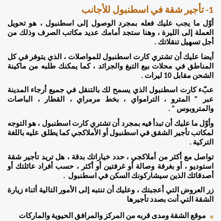
1- تأجير شقة في اسطنبول للأجانب 
أوّل ما يجب عليك فعله بمجرد الوصول إلى اسطنبول ، هو تحويل 
العملة إلى الليرة ، وهنا ستجد أمامك عديد مكاتب الصرف وذلك من 
أجل تسهيل تنقلاتك . 
أيضا عليك أن تشتري كارت اسطنبول للمواصلات ، الذي يتوفر في كل 
المناطق في محلات بيع التبغ والجرائد ، كما يمكنك طلبه من ماكينة 
الشحن مقابل 10 ليرات . 
عبّء كارت اسطنبول الذي يسمح لك بالتنقل في جميع أرجاء المدينة 
عبر " المترو ، الترامواي ، بخط مرمراي ، القطار ، الباصات 
والمتروبوس " . 
وأوّل ما عليك أن تبدأ فيه بمجرد أن تشتري كارت اسطنبول ، هو التوجه 
لمكاتب تأجير الشقق في اسطنبول أو الأملاكجي كما يطلق عليه باللغة 
التركية . 
تواصل مع أكثر من أملاكجي ، حدد خياراتك بدقة ، هل تريد تأجير شقة 
استوديو ، أو بغرفة وصالة أو غرفتين أو أكثر ، حسب أفراد عائلتك أو 
أصدقائك الذين سيشاركونك السكن في اسطنبول  . 
زر العروض التي أعجبتك ، وعليك أن تنتبه إلى الأمور التالية أثناء زيارة 
الشقة التي أنت بصدد تأجيرها 
موقع الشقة ومدى قربه من المركز والمرافق الحيوية والماركات 