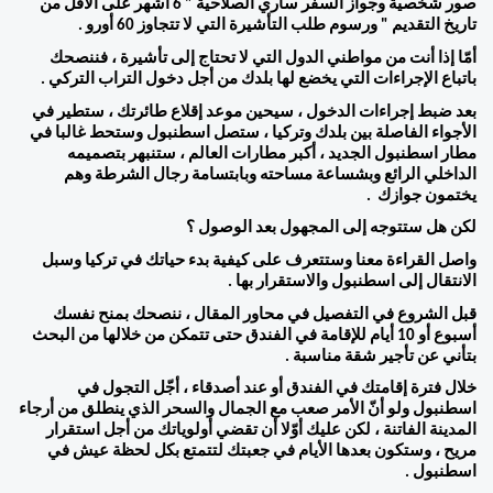
صور شخصية وجواز السفر ساري الصلاحية " 6 أشهر على الأقل من 
تاريخ التقديم " ورسوم طلب التأشيرة التي لا تتجاوز 60 أورو . 
أمّا إذا أنت من مواطني الدول التي لا تحتاج إلى تأشيرة ، فننصحك 
باتباع الإجراءات التي يخضع لها بلدك من أجل دخول التراب التركي .  
بعد ضبط إجراءات الدخول ، سيحين موعد إقلاع طائرتك ، ستطير في 
الأجواء الفاصلة بين بلدك وتركيا ، ستصل اسطنبول وستحط غالبا في 
مطار اسطنبول الجديد ، أكبر مطارات العالم ، ستنبهر بتصميمه 
الداخلي الرائع وبشساعة مساحته وبابتسامة رجال الشرطة وهم 
يختمون جوازك  .
لكن هل ستتوجه إلى المجهول بعد الوصول ؟ 
واصل القراءة معنا وستتعرف على كيفية بدء حياتك في تركيا وسبل 
الانتقال إلى اسطنبول والاستقرار بها . 
قبل الشروع في التفصيل في محاور المقال ، ننصحك بمنح نفسك 
أسبوع أو 10 أيام للإقامة في الفندق حتى تتمكن من خلالها من البحث 
بتأني عن تأجير شقة مناسبة . 
خلال فترة إقامتك في الفندق أو عند أصدقاء ، أجّل التجول في 
اسطنبول ولو أنّ الأمر صعب مع الجمال والسحر الذي ينطلق من أرجاء 
المدينة الفاتنة ، لكن عليك أوّلا أن تقضي أولوياتك من أجل استقرار 
مريح ، وستكون بعدها الأيام في جعبتك لتتمتع بكل لحظة عيش في 
اسطنبول . 