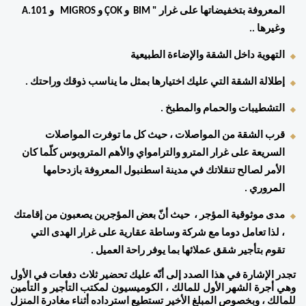
المعروفة بتخفيضاتها على غرار " BIM  و ÇOK و MIGROS   و A.101  
وغيرها .. 
التهوية داخل الشقة والإضاءة الطبيعية 
إطلالة الشقة التي عليك اختيارها بمثل ما يناسب ذوقك وراحتك . 
التشطيبات والحمام والمطبخ . 
قرب الشقة من المواصلات ، حيث كل ما توفرت المواصلات 
السريعة على غرار المترو والترامواي والأهم المتروبوس كلّما كان 
الأمر لصالح تنقلاتك في مدينة اسطنبول المعروفة بازدحامها 
المروري . 
مدى موثوقية المؤجر ،  حيث أنّ بعض المؤجرين يصعبون من إقامتك 
، لذا تعامل دوما مع شركة وساطة عقارية على غرار الهدى التي 
تقوم بتأجير شقق عملائها بما يوفر راحة العميل . 
تجدر الإشارة في هذا الصدد إلى أنّه عليك تحضير ثلاث دفعات في الأول 
وهي أجرة الشهر الأول للمالك ، الكوميسيون لمكتب التأجير و التأمين 
للمالك ، وبخصوص المبلغ الأخير تستطيع استرداده أثناء مغادرة المنزل 