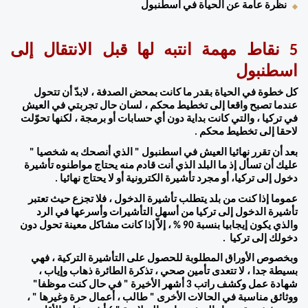
نظرة عامة عن الحياة في اسطنبول  
5 نقاط مهمة انتبه لها قبل الانتقال إلى 
اسطنبول  
كل خطوة في الحياة بقدر ما كانت بمحض الصدفة ، لابدّ أن تتحول 
عندما تصبح واقعا إلى تخطيط محكم ، لسان حال تجربتي في العيش 
في تركيا ، والتي كانت بداية دون أي حسابات أو برمجة ، لكنها تحوّلت 
لاحقا إلى تخطيط محكم . 
بعد أن تقرر نهائيا العيش في اسطنبول " الذي أنصحك به شخصيا " 
عليك أن تسأل إذ ما البلد الذي أنت قادم منه يحتاج مواطنوه تأشيرة 
دخول إلى تركيا، أو مجرد تأشيرة الكترونية أو لا يحتاج نهائيا . 
عموما إذا كنت من بلد يتطلب تأشيرة الدخول ، فلا تجزع حيث تعتبر 
تأشيرة الدخول إلى تركيا من أسهل التأشيرات وأسرعها في الرد 
والذي يكون إيجابيا بنسبة 90 % ، إلاّ إذا كانت مشاكل معينة تحول دون 
دخولك إلى تركيا  . 
وبخصوص الأوراق المطلوبة للحصول على التأشيرة التركية ، فهي 
بسيطة جدا ، لا تتعدى تأمين صحي ، تذكرة الطائرة ذهاب وإياب ، 
شهادة عمل وكشف راتب 3 أشهر الأخيرة " في حال كنت موظفا" 
ووثائق مناسبة في الحالات الأخرى " طالب ، أعمال حرة وغيرها " ، 