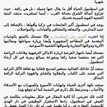
شهريا  . 
في اسطنبول الحياة أقل ما يقال عنها جميلة ، بل هي رائعة ، حيث 
تتزاوج أصالة الشرق بحداثة الغرب ، أينما استقريت ستجد البنية 
التحتية القوية للمدينة تخدمك . 
يوجد في اسطنبول أكبر الجامعات في تركيا وأقواها ، بالإضافة إلى 
عديد المدارس ، والمعاهد والمشافي والعيادات ، والمواصلات . 
إذا اخترت 
العيش في اسطنبول 
، فإنّا ننصحك بالتمتع بالوجبات 
المقدمة في المطاعم المشهورة وأيضا بزيارة سواحلها ومعالمها 
الأثرية ومولاتها التجارية وأسواقها الشعبية الأسبوعية . 
ننصحك أيضا بانتهاز الفرصة لزيارة الاماكن الترفيهية وقاعات الرياضة 
التي تعد متنفسا صحيا رائعا ومتوزعة بمبالغ رمزية في كل أرجاء 
اسطنبول . 
ستجد أنّ عاداتك الغذائية ستتغير لتندمج تلقائيا مع ثقافة الأكل التركية 
التي تعتمد على الكباب والبقلاوة والشاي والقهوة التركية الرائعة 
المذاق . 
ستجد نكهة أخرى للحياة ولنهايات الأسبوع وللسهرات مع الأصدقاء 
والأحباب ، وسترتبط بكل ذكرى في المدينة كما لم تتوقع يوما . 
كانت تلك تجربتي، أنا كاتبة المقال في شكل معلومات ملخّصة عن 
العيش في اسطنبول، زادها الاستقرار الوظيفي في دار الهدى 
للاستثمار العقاري في تركيا طعما، فهي لم تكن دارا للعمل فقط، بل 